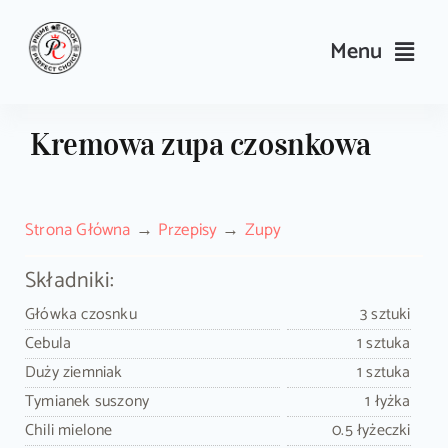
Skip
to
Menu
content
Przepisy
Kremowa zupa czosnkowa
Kulinarne triki i porady
Strona Główna
Przepisy
Zupy
Wyposażenie
Składniki:
Search
Główka czosnku
3 sztuki
for:
Cebula
1 sztuka
Duży ziemniak
1 sztuka
Sklep PrimeCook
Tymianek suszony
1 łyżka
Chili mielone
0.5 łyżeczki