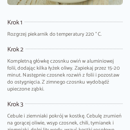
Krok 1
Rozgrzej piekarnik do temperatury 220 ° C.
Krok 2
Kompletną główkę czosnku owiń w aluminiowej
folii, dodając kilka łyżek oliwy. Zapiekaj przez 15-20
minut. Następnie czosnek rozwiń z folii i pozostaw
do ostygnięcia. Z zimnego czosnku wydobądź
upieczone ząbki.
Krok 3
Cebule i ziemniaki pokrój w kostkę. Cebulę zrumień
na gorącej oliwie, wsyp czosnek, chili, tymianek i
ziemniaki, dolej litr wody, wrzuć kostki rosołowe.