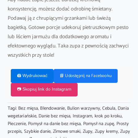
konsystencję, możesz dodać odrobinę śmietany.
Podawaj ją z chrupiącymi grzankami lub świeżą
bagietką. Gotowe porcje udekoruj pietruszkowym pesto
lub liściem jarmużu dla dodatkowego aromatu i
efektownego wyglądu. Taka zupa z pewnością zachwyci
wszystkich przy stole!
📘 Udostępnij na Facebooku
🖨️ Wydrukować
📷 Skopiuj link do Instagram
Tagi:
Bez mięsa
,
Blendowanie
,
Bulion warzywny
,
Cebula
,
Dania
wegetariańskie
,
Danie bez mięsa
,
Instagram
,
krok po kroku
,
Pieczenie
,
Pomysł na danie bez mięsa
,
Pomysł na zupę
,
Prosty
przepis
,
Szybkie danie
,
Zimowe smaki
,
Zupy
,
Zupy kremy
,
Zupy