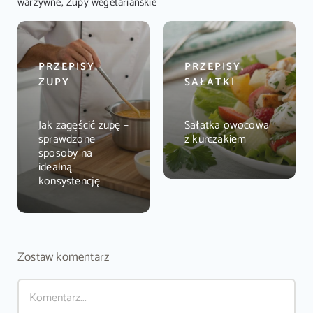
warzywne
,
Zupy wegetariańskie
PRZEPISY,
PRZEPISY,
ZUPY
SAŁATKI
Jak zagęścić zupę –
Sałatka owocowa
sprawdzone
z kurczakiem
sposoby na
idealną
konsystencję
Zostaw komentarz
Comment