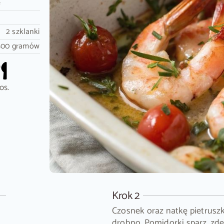
e
2 szklanki
500 gramów
os.
Krok 2
Czosnek oraz natkę pietruszk
drobno. Pomidorki sparz, zdej