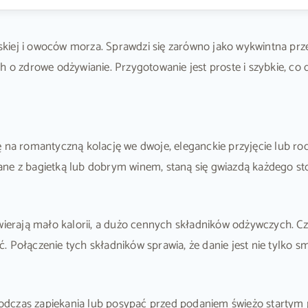
ej i owoców morza. Sprawdzi się zarówno jako wykwintna przekąs
ch o zdrowe odżywianie. Przygotowanie jest proste i szybkie, c
ę na romantyczną kolację we dwoje, eleganckie przyjęcie lub r
ne z bagietką lub dobrym winem, staną się gwiazdą każdego sto
awierają mało kalorii, a dużo cennych składników odżywczych. C
 Połączenie tych składników sprawia, że danie jest nie tylko sm
odczas zapiekania lub posypać przed podaniem świeżo startym