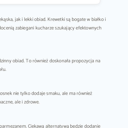
ka, jak i lekki obiad. Krewetki są bogate w białko i
o docenią zabiegani kucharze szukający efektownych
odzinny obiad. To również doskonała propozycja na
łu.
zosnek nie tylko dodaje smaku, ale ma również
aczne, ale i zdrowe.
 parmezanem. Ciekawą alternatywą będzie dodanie