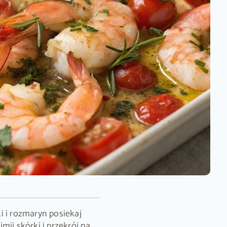
i i rozmaryn posiekaj
mij skórki i przekrój na