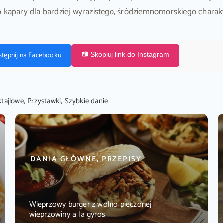
b kapary dla bardziej wyrazistego, śródziemnomorskiego charak
stępnij na Facebooku
📷 Skopiuj link do Instagram
tajlowe
,
Przystawki
,
Szybkie danie
DANIA GŁÓWNE, PRZEPISY
Wieprzowy burger z wolno pieczonej
wieprzowiny a la gyros