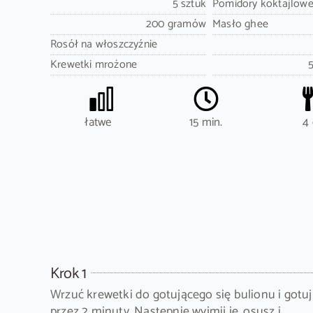
5 sztuk
Pomidory koktajlow
200 gramów
Masło ghee
Rosół na włoszczyźnie
Krewetki mrożone
łatwe
15 min.
4 
Krok 1
Wrzuć krewetki do gotującego się bulionu i gotuj
przez 2 minuty. Następnie wyjmij je, osusz i