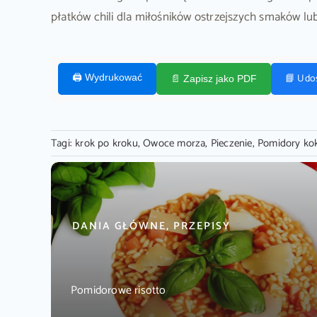
płatków chili dla miłośników ostrzejszych smaków lu
📘 Udo
🖨️ Wydrukować
📄 Zapisz jako PDF
Tagi:
krok po kroku
,
Owoce morza
,
Pieczenie
,
Pomidory kok
DANIA GŁÓWNE, PRZEPISY
Pomidorowe risotto