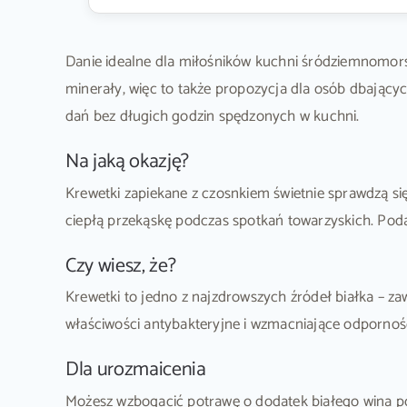
Danie idealne dla miłośników kuchni śródziemnomorski
minerały, więc to także propozycja dla osób dbający
dań bez długich godzin spędzonych w kuchni.
Na jaką okazję?
Krewetki zapiekane z czosnkiem świetnie sprawdzą si
ciepłą przekąskę podczas spotkań towarzyskich. Poda
Czy wiesz, że?
Krewetki to jedno z najzdrowszych źródeł białka – z
właściwości antybakteryjne i wzmacniające odporność.
Dla urozmaicenia
Możesz wzbogacić potrawę o dodatek białego wina p