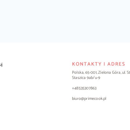
KONTAKTY I ADRES
uj
Polska, 65-001, Zielona Góra, ul. 
Staszica 9ab/u-9
+48535307863
biuro@primecook.pl