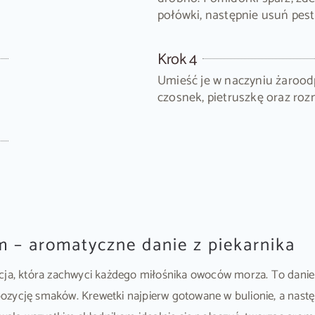
połówki, następnie usuń pest
Krok 4
Umieść je w naczyniu żaroodp
czosnek, pietruszkę oraz roz
w
m – aromatyczne danie z piekarnika
ycja, która zachwyci każdego miłośnika owoców morza. To danie
ozycję smaków. Krewetki najpierw gotowane w bulionie, a nas