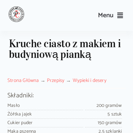
Skip
to
Menu
content
Przepisy
Kruche ciasto z makiem i
budyniową pianką
Kulinarne triki 
Wyposażen
Strona Główna
Przepisy
Wypieki i desery
Search
Składniki:
for:
Masło
200 gramów
Żółtka jajek
5 sztuk
Sklep Prime
Cukier puder
150 gramów
Mąka pszenna
2.5 szklanki