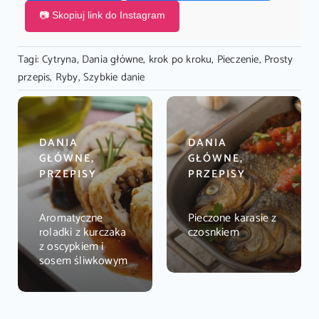
📷 Skopiuj link do Instagram
Tagi:
Cytryna
,
Dania główne
,
krok po kroku
,
Pieczenie
,
Prosty
przepis
,
Ryby
,
Szybkie danie
DANIA
DANIA
GŁÓWNE,
GŁÓWNE,
PRZEPISY
PRZEPISY
Aromatyczne
Pieczone karasie z
roladki z kurczaka
czosnkiem
z oscypkiem i
sosem śliwkowym