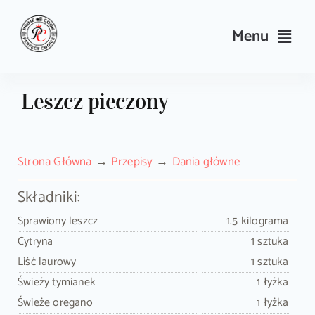
Skip
to
Menu
content
Przepisy
Leszcz pieczony
Kulinarne triki i porady
Strona Główna
Przepisy
Dania główne
Wyposażenie
Składniki:
Search
Sprawiony leszcz
1.5 kilograma
for:
Cytryna
1 sztuka
Liść laurowy
1 sztuka
Sklep PrimeCook
Świeży tymianek
1 łyżka
Świeże oregano
1 łyżka