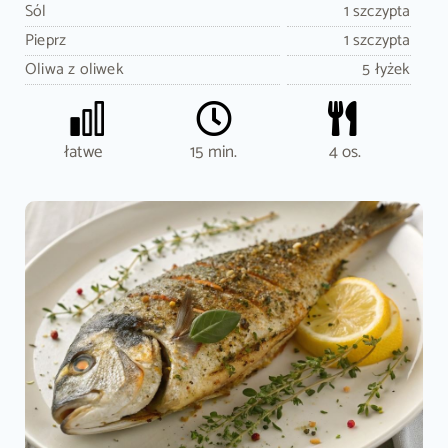
Sól
1 szczypta
Pieprz
1 szczypta
Oliwa z oliwek
5 łyżek
łatwe
15 min.
4 os.