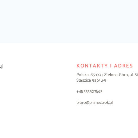
KONTAKTY I ADRES
uj
Polska, 65-001, Zielona Góra, ul. 
Staszica 9ab/u-9
+48535307863
biuro@primecook.pl