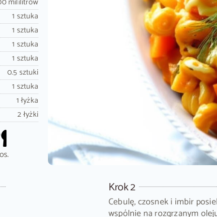
0 mililitrów
1 sztuka
1 sztuka
1 sztuka
1 sztuka
0.5 sztuki
1 sztuka
1 łyżka
2 łyżki
os.
Krok 2
Cebulę, czosnek i imbir posi
wspólnie na rozgrzanym olej