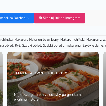
stępnij na Facebooku
📷 Skopiuj link do Instagram
 chińska
,
Makaron
,
Makaron bezmięsny
,
Makaron chiński
,
Makaron z w
na obiad
,
Ryż
,
Szybki obiad
,
Szybki obiad z makaronu
,
Szybkie danie
,
DANIA GŁÓWNE, PRZEPISY
Najlepsze gatunki ryb do ryby po grecku na
wigilijnym stole