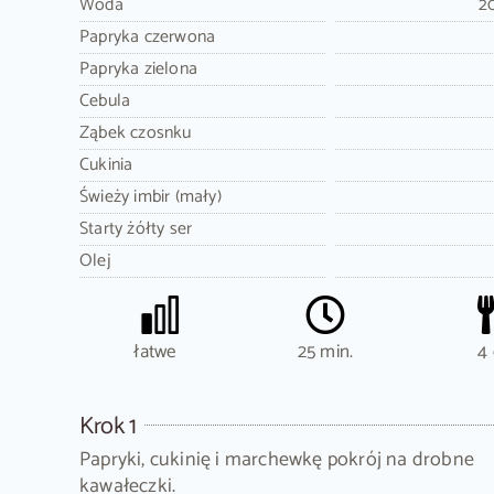
Woda
20
Papryka czerwona
Papryka zielona
Cebula
Ząbek czosnku
Cukinia
Świeży imbir (mały)
Starty żółty ser
Olej
łatwe
25 min.
4 
Krok 1
Papryki, cukinię i marchewkę pokrój na drobne
kawałeczki.