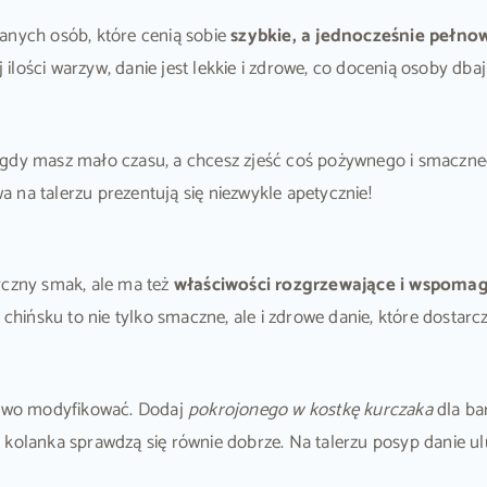
anych osób, które cenią sobie
szybkie, a jednocześnie pełno
j ilości warzyw, danie jest lekkie i zdrowe, co docenią osoby dba
 gdy masz mało czasu, a chcesz zjeść coś pożywnego i smaczneg
 na talerzu prezentują się niezwykle apetycznie!
yczny smak, ale ma też
właściwości rozgrzewające i wspomag
hińsku to nie tylko smaczne, ale i zdrowe danie, które dostar
two modyfikować. Dodaj
pokrojonego w kostkę kurczaka
dla ba
 kolanka sprawdzą się równie dobrze. Na talerzu posyp danie ul