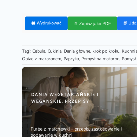
📘 Udo
🖨️ Wydrukować
📄 Zapisz jako PDF
Tagi:
Cebula
,
Cukinia
,
Dania główne
,
krok po kroku
,
Kuchnia
Obiad z makaronem
,
Papryka
,
Pomysł na makaron
,
Pomysł 
DANIA WEGETARIAŃSKIE I
WEGAŃSKIE, PRZEPISY
Purée z marchewki – przepis, zastosowanie i
podawanie w kuchni