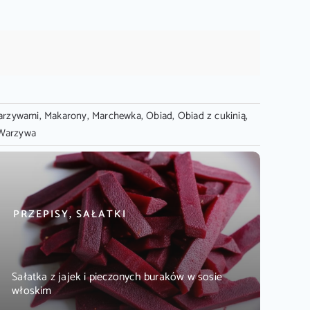
arzywami
,
Makarony
,
Marchewka
,
Obiad
,
Obiad z cukinią
,
Warzywa
PRZEPISY, SAŁATKI
Sałatka z jajek i pieczonych buraków w sosie
włoskim