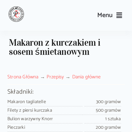
Skip
to
Menu
content
Przepisy
Makaron z kurczakiem i
sosem śmietanowym
Kulinarne triki i porady
Wyposażenie
Strona Główna
Przepisy
Dania główne
Search
Składniki:
for:
Makaron tagliatelle
300 gramów
Filety z piersi kurczaka
500 gramów
Sklep PrimeCook
Bulion warzywny Knorr
1 sztuka
Pieczarki
200 gramów