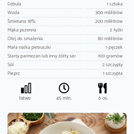
Cebula
1 sztuka
Woda
300 mililitrów
Śmietana 18%
200 mililitrów
Mąka pszenna
2 łyżki
Olej do smażenia
80 mililitrów
Mała natka pietruszki
1 pęczek
Starty parmezan lub inny żółty ser
100 gramów
Sól
2 szczypty
Pieprz
1 szczypta
łatwe
45 min.
6 os.