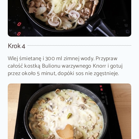
Krok 4
Wlej śmietanę i 300 ml zimnej wody. Przypraw
całość kostką Bulionu warzywnego Knorr i gotuj
przez około 5 minut, dopóki sos nie zgęstnieje.