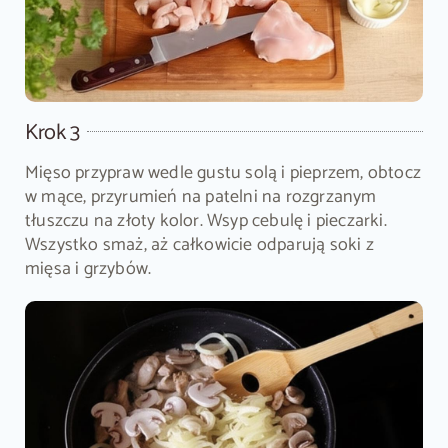
Krok 3
Mięso przypraw wedle gustu solą i pieprzem, obtocz
w mące, przyrumień na patelni na rozgrzanym
tłuszczu na złoty kolor. Wsyp cebulę i pieczarki.
Wszystko smaż, aż całkowicie odparują soki z
mięsa i grzybów.