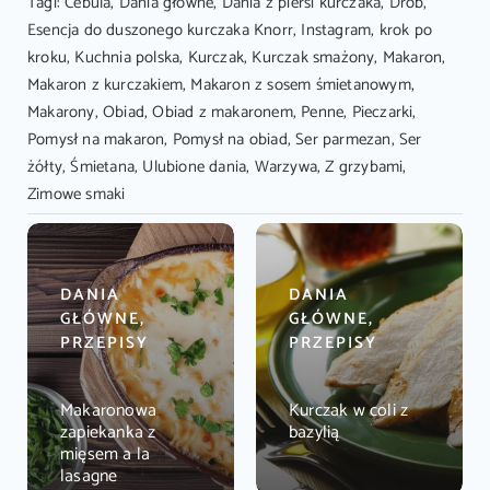
Tagi:
Cebula
,
Dania główne
,
Dania z piersi kurczaka
,
Drób
,
Esencja do duszonego kurczaka Knorr
,
Instagram
,
krok po
kroku
,
Kuchnia polska
,
Kurczak
,
Kurczak smażony
,
Makaron
,
Makaron z kurczakiem
,
Makaron z sosem śmietanowym
,
Makarony
,
Obiad
,
Obiad z makaronem
,
Penne
,
Pieczarki
,
Pomysł na makaron
,
Pomysł na obiad
,
Ser parmezan
,
Ser
żółty
,
Śmietana
,
Ulubione dania
,
Warzywa
,
Z grzybami
,
Zimowe smaki
DANIA
DANIA
GŁÓWNE,
GŁÓWNE,
PRZEPISY
PRZEPISY
Makaronowa
Kurczak w coli z
zapiekanka z
bazylią
mięsem a la
lasagne