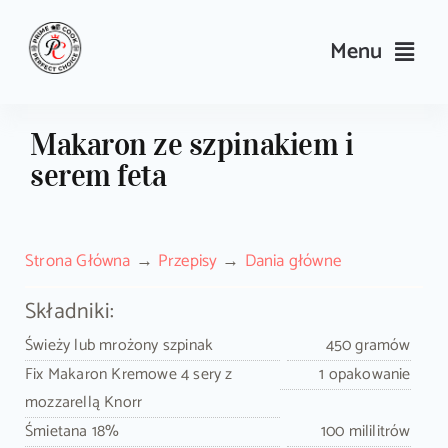
Skip
to
Menu
content
Przepisy
Makaron ze szpinakiem i
serem feta
Kulinarne triki i porady
Wyposażenie
Strona Główna
Przepisy
Dania główne
Search
Składniki:
for:
Świeży lub mrożony szpinak
450 gramów
Fix Makaron Kremowe 4 sery z
1 opakowanie
Sklep PrimeCook
mozzarellą Knorr
Śmietana 18%
100 mililitrów