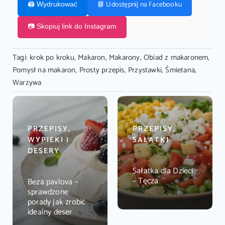
📘 Udostępnij na Facebooku
🖨️ Wydrukować
📷 Skopiuj link do Instagram
Tagi:
krok po kroku
,
Makaron
,
Makarony
,
Obiad z makaronem
,
Pomysł na makaron
,
Prosty przepis
,
Przystawki
,
Śmietana
,
Warzywa
PRZEPISY,
PRZEPISY,
WYPIEKI I
SAŁATKI
DESERY
Sałatka dla Dzieci
– Tęcza
Beza pavlova –
sprawdzone
porady jak zrobić
idealny deser