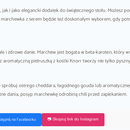
, jak i jako elegancki dodatek do świątecznego stołu. Możesz p
ana marchewka z serem będzie też doskonałym wyborem, gdy pot
le i zdrowe danie. Marchew jest bogata w beta-karoten, który 
 aromatyczną pietruszką z kostki Knorr tworzy nie tylko pyszny,
 spróbuj ostrego cheddara, łagodnego gouda lub aromatyczne
antne dania, posyp marchewkę odrobiną chili przed zapiekaniem.
stępnij na Facebooku
📷 Skopiuj link do Instagram