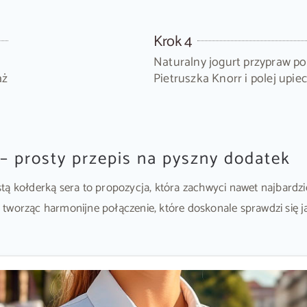
Krok 4
Naturalny jogurt przypraw p
aż
Pietruszka Knorr i polej upi
 prosty przepis na pyszny dodatek
tą kołderką sera to propozycja, która zachwyci nawet najbardz
tworząc harmonijne połączenie, które doskonale sprawdzi się 