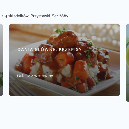
y z 4 składników
,
Przystawki
,
Ser żółty
DANIA GŁÓWNE, PRZEPISY
Gulasz z wołowiny