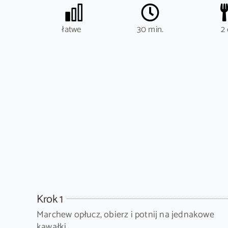
łatwe
30 min.
2 
Krok 1
Marchew opłucz, obierz i potnij na jednakowe
kawałki.