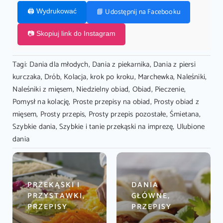
📘 Udostępnij na Facebooku
🖨️ Wydrukować
📷 Skopiuj link do Instagram
Tagi:
Dania dla młodych
,
Dania z piekarnika
,
Dania z piersi
kurczaka
,
Drób
,
Kolacja
,
krok po kroku
,
Marchewka
,
Naleśniki
,
Naleśniki z mięsem
,
Niedzielny obiad
,
Obiad
,
Pieczenie
,
Pomysł na kolację
,
Proste przepisy na obiad
,
Prosty obiad z
mięsem
,
Prosty przepis
,
Prosty przepis pozostałe
,
Śmietana
,
Szybkie dania
,
Szybkie i tanie przekąski na imprezę
,
Ulubione
dania
PRZEKĄSKI I
DANIA
PRZYSTAWKI,
GŁÓWNE,
PRZEPISY
PRZEPISY