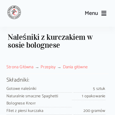
Skip
to
Menu
content
Przepisy
Naleśniki z kurczakiem w
sosie bolognese
Kulinarne triki i porady
Wyposażenie
Strona Główna
Przepisy
Dania główne
Search
Składniki:
for:
Gotowe naleśniki
5 sztuk
Naturalnie smaczne Spaghetti
1 opakowanie
Sklep PrimeCook
Bolognese Knorr
Filet z piersi kurczaka
200 gramów