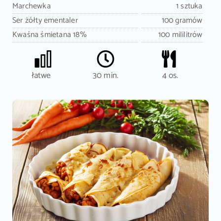
Marchewka
1 sztuka
Ser żółty ementaler
100 gramów
Kwaśna śmietana 18%
100 mililitrów
łatwe
30 min.
4 os.