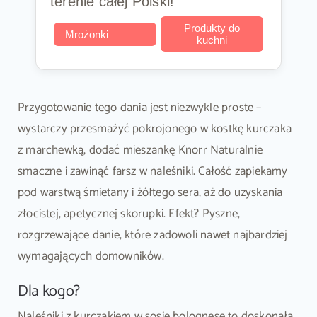
terenie całej Polski!
Produkty do
Mrożonki
kuchni
Przygotowanie tego dania jest niezwykle proste –
wystarczy przesmażyć pokrojonego w kostkę kurczaka
z marchewką, dodać mieszankę Knorr Naturalnie
smaczne i zawinąć farsz w naleśniki. Całość zapiekamy
pod warstwą śmietany i żółtego sera, aż do uzyskania
złocistej, apetycznej skorupki. Efekt? Pyszne,
rozgrzewające danie, które zadowoli nawet najbardziej
wymagających domowników.
Dla kogo?
Naleśniki z kurczakiem w sosie bolognese to doskonała