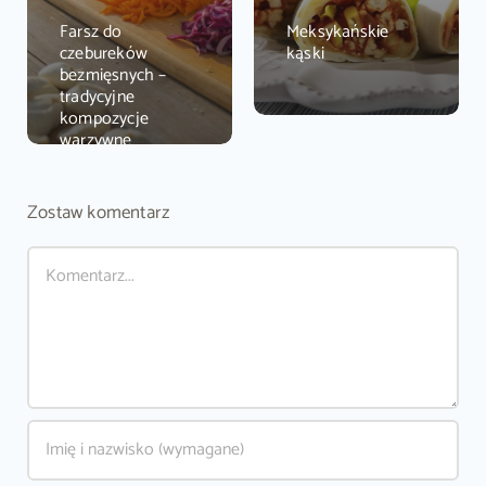
Farsz do
Meksykańskie
czebureków
kąski
bezmięsnych –
tradycyjne
kompozycje
warzywne
Zostaw komentarz
Comment