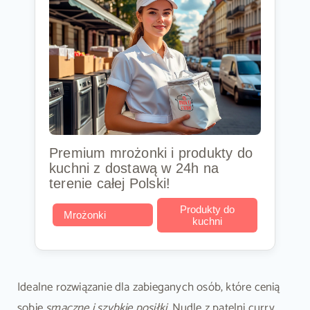
Premium mrożonki i produkty do
kuchni z dostawą w 24h na
terenie całej Polski!
Produkty do
Mrożonki
kuchni
Idealne rozwiązanie dla zabieganych osób, które cenią
sobie
smaczne i szybkie posiłki
. Nudle z patelni curry