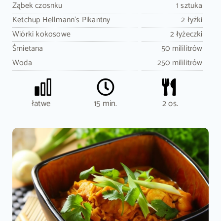
Ząbek czosnku
1 sztuka
Ketchup Hellmann's Pikantny
2 łyżki
Wiórki kokosowe
2 łyżeczki
Śmietana
50 mililitrów
Woda
250 mililitrów
łatwe
15 min.
2 os.