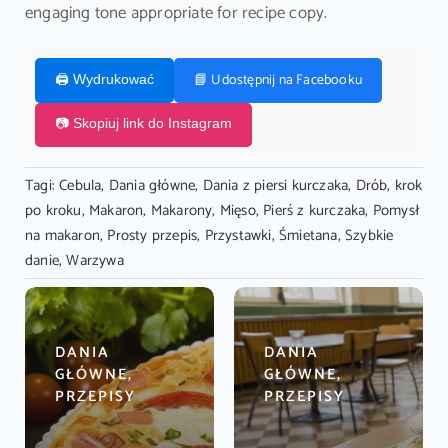
engaging tone appropriate for recipe copy.
📘 Udostępnij na Facebooku
🖨️ Wydrukować
📷 Skopiuj link do Instagram
Tagi:
Cebula
,
Dania główne
,
Dania z piersi kurczaka
,
Drób
,
krok
po kroku
,
Makaron
,
Makarony
,
Mięso
,
Pierś z kurczaka
,
Pomysł
na makaron
,
Prosty przepis
,
Przystawki
,
Śmietana
,
Szybkie
danie
,
Warzywa
DANIA
DANIA
GŁÓWNE,
GŁÓWNE,
PRZEPISY
PRZEPISY