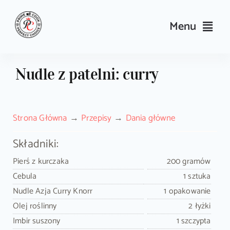
Skip
to
Menu
content
Przepisy
Nudle z patelni: curry
Kulinarne triki i porady
Strona Główna
Przepisy
Dania główne
Wyposażenie
Składniki:
Search
Pierś z kurczaka
200 gramów
for:
Cebula
1 sztuka
Nudle Azja Curry Knorr
1 opakowanie
Sklep PrimeCook
Olej roślinny
2 łyżki
Imbir suszony
1 szczypta