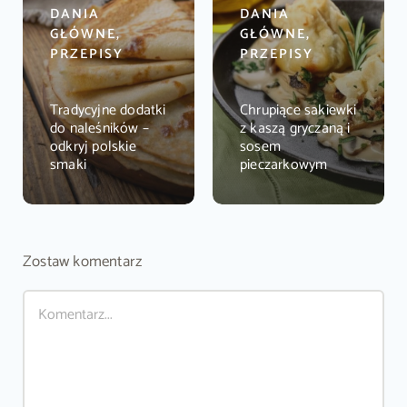
DANIA
DANIA
GŁÓWNE,
GŁÓWNE,
PRZEPISY
PRZEPISY
Tradycyjne dodatki
Chrupiące sakiewki
do naleśników –
z kaszą gryczaną i
odkryj polskie
sosem
smaki
pieczarkowym
Zostaw komentarz
Comment