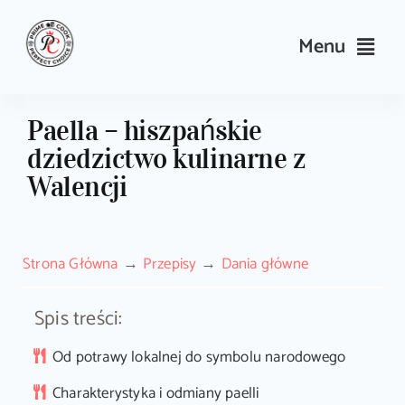
Skip
to
Menu
content
Przepisy
Paella – hiszpańskie
dziedzictwo kulinarne z
Kulinarne triki i porady
Walencji
Wyposażenie
Strona Główna
Przepisy
Dania główne
Search
for:
Spis treści:
Sklep PrimeCook
Od potrawy lokalnej do symbolu narodowego
Charakterystyka i odmiany paelli