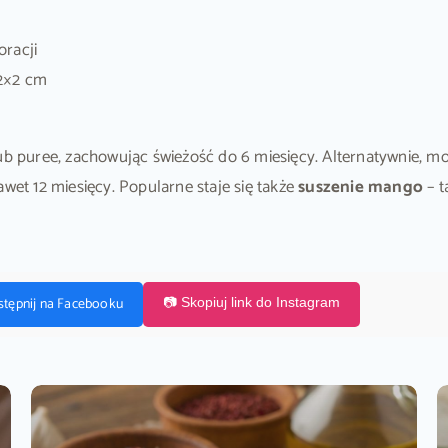
oracji
 2×2 cm
ub puree, zachowując świeżość do 6 miesięcy. Alternatywnie, 
awet 12 miesięcy. Popularne staje się także
suszenie mango
– t
stępnij na Facebooku
📷 Skopiuj link do Instagram