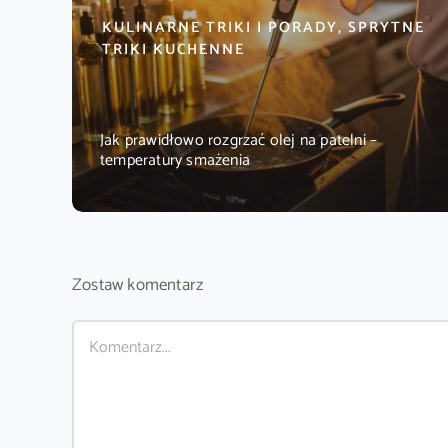
KULINARNE TRIKI I PORADY, SPRYTNE
TRIKI KUCHENNE
Jak prawidłowo rozgrzać olej na patelni –
temperatury smażenia
Zostaw komentarz
Comment