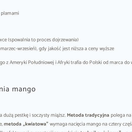
i plamami
e (spowalnia to proces dojrzewania)
zec-wrzesień), gdy jakość jest niższa a ceny wyższe
z Ameryki Południowej i Afryki trafia do Polski od marca do w
ania mango
dużą pestkę i soczysty miąższ.
Metoda tradycyjna
polega na 
e,
metoda „kwiatowa”
wymaga nacięcia mango na cztery części