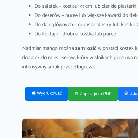
Do sałatek – kostka 1×1 cm lub cienkie plasterki
Do deserów – puree lub większe kawałki do dek
Do dań głównych – grubsze plastry lub kostka
Do koktajli – drobna kostka lub puree
Nadmiar mango można
zamrozić
w postaci kostek l
dodatek do mięs i serów, który w słoikach przetrwa n
intensywny smak przez długi czas.
📘 Udo
🖨️ Wydrukować
📄 Zapisz jako PDF