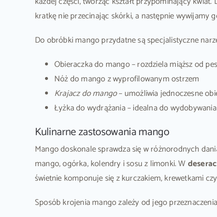
każdej części, tworząc kształt przypominający kwiat. 
kratkę nie przecinając skórki, a następnie wywijamy g
Do obróbki mango przydatne są specjalistyczne narzę
Obieraczka do mango – rozdziela miąższ od pe
Nóż do mango z wyprofilowanym ostrzem
Krajacz do mango
– umożliwia jednoczesne obie
Łyżka do wydrążania – idealna do wydobywania
Kulinarne zastosowania mango
Mango doskonale sprawdza się w różnorodnych dan
mango, ogórka, kolendry i sosu z limonki. W
desera
świetnie komponuje się z kurczakiem, krewetkami czy 
Sposób krojenia mango zależy od jego przeznaczenia