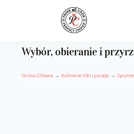
Skip
to
content
Wybór, obieranie i przy
Strona Główna
Kulinarne triki i porady
Sprytne