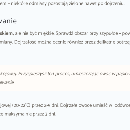
orem – niektóre odmiany pozostają zielone nawet po dojrzeniu.
wanie
iskiem
, ale nie być miękkie. Sprawdź obszar przy szypułce – po
iany. Dojrzałość można ocenić również przez delikatne potrząś
kojowej. Przyspieszysz ten proces, umieszczając owoc w papier
zewanie.
wej (20-22°C) przez 2-5 dni. Dojrzałe owoce umieść w lodówce,
 maksymalnie przez 3 dni.