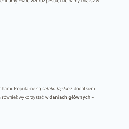
zecinamy owoc wzdłuż pestki, nacinamy miąższ w
echami. Popularne są
sałatki tajskie
z dodatkiem
a również wykorzystać w
daniach głównych
–