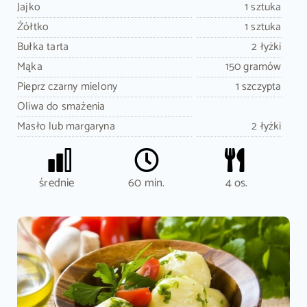
Jajko
1 sztuka
Żółtko
1 sztuka
Bułka tarta
2 łyżki
Mąka
150 gramów
Pieprz czarny mielony
1 szczypta
Oliwa do smażenia
Masło lub margaryna
2 łyżki
średnie
60 min.
4 os.