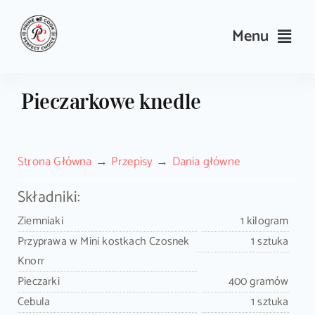
Skip
to
Menu
content
Przepisy
Pieczarkowe knedle
Kulinarne triki i porady
Strona Główna
Przepisy
Dania główne
Wyposażenie
Składniki:
Search
Ziemniaki
1 kilogram
for:
Przyprawa w Mini kostkach Czosnek
1 sztuka
Knorr
Sklep PrimeCook
Pieczarki
400 gramów
Cebula
1 sztuka