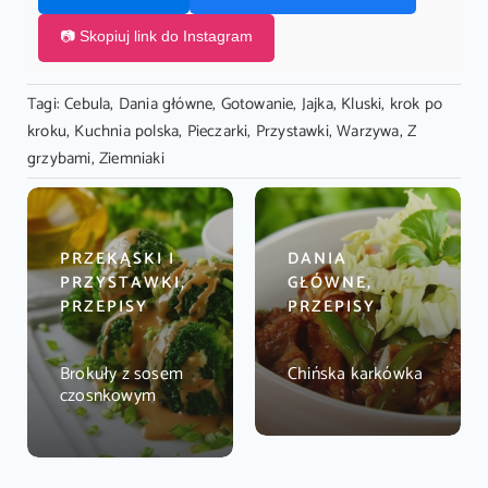
📷 Skopiuj link do Instagram
Tagi:
Cebula
,
Dania główne
,
Gotowanie
,
Jajka
,
Kluski
,
krok po
kroku
,
Kuchnia polska
,
Pieczarki
,
Przystawki
,
Warzywa
,
Z
grzybami
,
Ziemniaki
PRZEKĄSKI I
DANIA
PRZYSTAWKI,
GŁÓWNE,
PRZEPISY
PRZEPISY
Brokuły z sosem
Chińska karkówka
czosnkowym