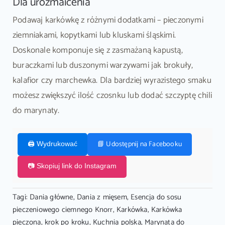
Dla urozmaicenia
Podawaj karkówkę z różnymi dodatkami – pieczonymi
ziemniakami, kopytkami lub kluskami śląskimi.
Doskonale komponuje się z zasmażaną kapustą,
buraczkami lub duszonymi warzywami jak brokuły,
kalafior czy marchewka. Dla bardziej wyrazistego smaku
możesz zwiększyć ilość czosnku lub dodać szczyptę chili
do marynaty.
📘 Udostępnij na Facebooku
🖨️ Wydrukować
📷 Skopiuj link do Instagram
Tagi:
Dania główne
,
Dania z mięsem
,
Esencja do sosu
pieczeniowego ciemnego Knorr
,
Karkówka
,
Karkówka
pieczona
,
krok po kroku
,
Kuchnia polska
,
Marynata do