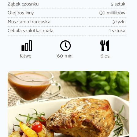
Ząbek czosnku
5 sztuk
Olej roślinny
130 mililitrów
Musztarda francuska
3 łyżki
Cebula szalotka, mała
1 sztuka
łatwe
60 min.
6 os.