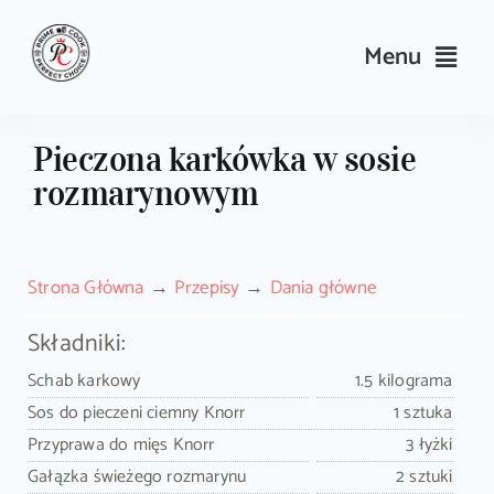
Skip
to
Menu
content
Przepisy
Pieczona karkówka w sosie
rozmarynowym
Kulinarne triki i porady
Wyposażenie
Strona Główna
Przepisy
Dania główne
Search
Składniki:
for:
Schab karkowy
1.5 kilograma
Sos do pieczeni ciemny Knorr
1 sztuka
Sklep PrimeCook
Przyprawa do mięs Knorr
3 łyżki
Gałązka świeżego rozmarynu
2 sztuki