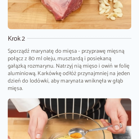
Krok 2
Sporządź marynatę do mięsa - przyprawę mięsną
połącz z 80 ml oleju, musztardą i posiekaną
gałązką rozmarynu. Natrzyj nią mięso i owiń w folię
aluminiową. Karkówkę odłóż przynajmniej na jeden
dzień do lodówki, aby marynata wniknęła w głąb
mięsa.