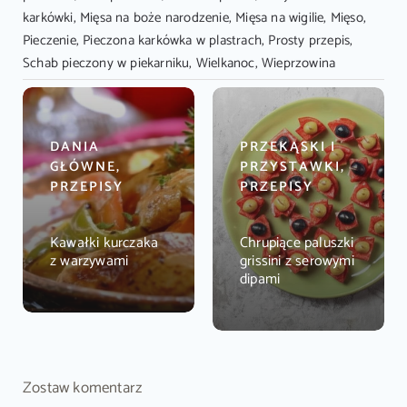
karkówki
,
Mięsa na boże narodzenie
,
Mięsa na wigilie
,
Mięso
,
Pieczenie
,
Pieczona karkówka w plastrach
,
Prosty przepis
,
Schab pieczony w piekarniku
,
Wielkanoc
,
Wieprzowina
DANIA
PRZEKĄSKI I
GŁÓWNE,
PRZYSTAWKI,
PRZEPISY
PRZEPISY
Kawałki kurczaka
Chrupiące paluszki
z warzywami
grissini z serowymi
dipami
Zostaw komentarz