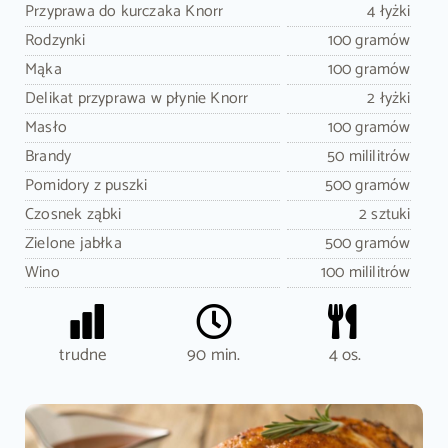
Przyprawa do kurczaka Knorr
4 łyżki
Rodzynki
100 gramów
Mąka
100 gramów
Delikat przyprawa w płynie Knorr
2 łyżki
Masło
100 gramów
Brandy
50 mililitrów
Pomidory z puszki
500 gramów
Czosnek ząbki
2 sztuki
Zielone jabłka
500 gramów
Wino
100 mililitrów
trudne
90 min.
4 os.