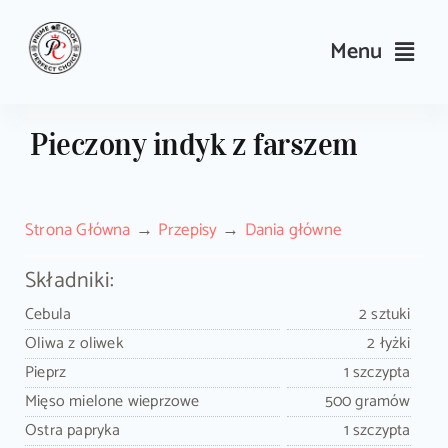
Skip
to
Menu
content
Przepisy
Pieczony indyk z farszem
Kulinarne triki i porady
Strona Główna
Przepisy
Dania główne
Wyposażenie
Składniki:
Search
Cebula
2 sztuki
for:
Oliwa z oliwek
2 łyżki
Pieprz
1 szczypta
Sklep PrimeCook
Mięso mielone wieprzowe
500 gramów
Ostra papryka
1 szczypta