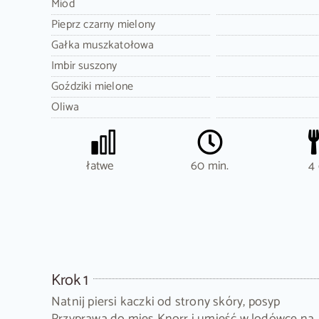
Miód
Pieprz czarny mielony
Gałka muszkatołowa
Imbir suszony
Goździki mielone
Oliwa
łatwe
60 min.
4 
Krok 1
Natnij piersi kaczki od strony skóry, posyp
Przyprawą do mięs Knorr i umieść w lodówce na