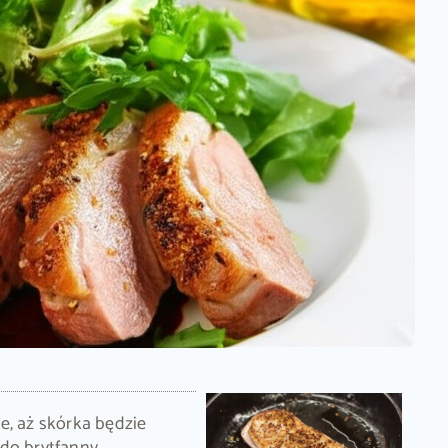
e, aż skórka będzie
 do brytfanny