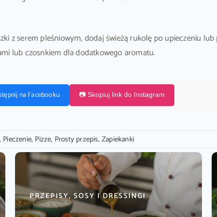
zki z serem pleśniowym, dodaj świeżą rukolę po upieczeniu lu
łami lub czosnkiem dla dodatkowego aromatu.
stępnij na Facebooku
📷 Skopiuj link do Instagram
,
Pieczenie
,
Pizze
,
Prosty przepis
,
Zapiekanki
PRZEPISY, SOSY I DRESSINGI