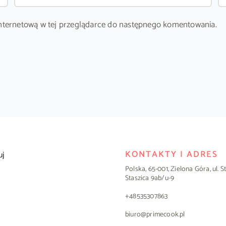
ę internetową w tej przeglądarce do następnego komentowania.
KONTAKTY I ADRES
uj
Polska, 65-001, Zielona Góra, ul. 
Staszica 9ab/u-9
+48535307863
biuro@primecook.pl