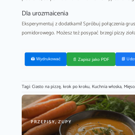
Dla urozmaicenia
Eksperymentuj z dodatkami! Spróbuj połączenia grus
pomidorowego. Możesz też posypać brzegi pizzy zio
📘 Udo
🖨️ Wydrukować
📄 Zapisz jako PDF
Tagi:
Ciasto na pizzę
,
krok po kroku
,
Kuchnia włoska
,
Mięso
PRZEPISY, ZUPY