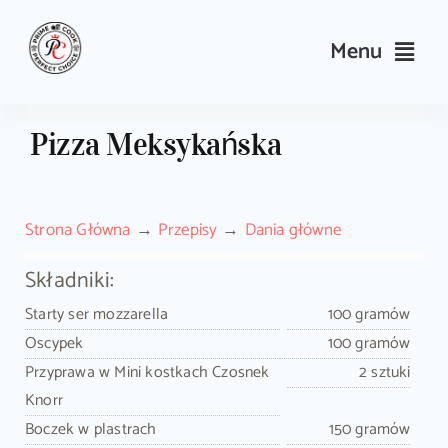
Skip
to
Menu
content
Przepisy
Pizza Meksykańska
Kulinarne triki i porady
Strona Główna
Przepisy
Dania główne
Wyposażenie
Składniki:
Search
Starty ser mozzarella
100 gramów
for:
Oscypek
100 gramów
Przyprawa w Mini kostkach Czosnek
2 sztuki
Sklep PrimeCook
Knorr
Boczek w plastrach
150 gramów