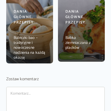
DANIA
DANIA
GŁÓWNE,
GŁÓWNE,
PRZEPISY
PRZEPISY
Buleczki bao –
Babka
tradycyjne i
ziemniaczana z
nowoczesne
placków
nadzienia na każdą
okazję
Zostaw komentarz
Comment