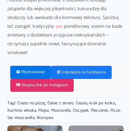
jalapeño
dla większej pikantności, kukurydzę dla
słodyczy lub awokado dla kremowej tekstury. Spróbuj
też zastąpić tradycyjny
sos
pomidorowy sosem na bazie
śmietany z dodatkiem przypraw meksykańskich –
otrzymasz zupełnie nowe, fascynujące doznanie
smakowe!
📘 Udostępnij na Facebooku
🖨️ Wydrukować
📷 Skopiuj link do Instagram
Tagi:
Ciasto na pizzę
,
Danie z serem
,
Fasola
,
krok po kroku
,
Kuchnia włoska
,
Mięso
,
Mozzarella
,
Oscypek
,
Pieczenie
,
Pizze
,
Ser mozzarella
,
Warzywa