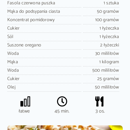
Fasola czerwona puszka
1 sztuka
Mąka do podsypania ciasta
50 gramów
Koncentrat pomidorowy
100 gramów
Cukier
1 łyżeczka
Sól
1 łyżeczka
Suszone oregano
2 łyżeczki
Woda
30 mililitrów
Mąka
1 kilogram
Woda
500 mililitrów
Cukier
25 gramów
Olej
50 mililitrów
łatwe
45 min.
3 os.