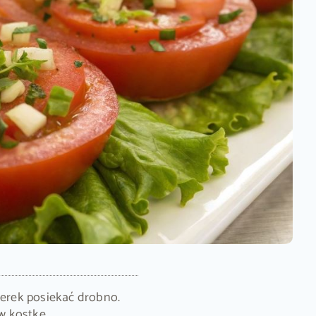
operek posiekać drobno.
w kostkę.