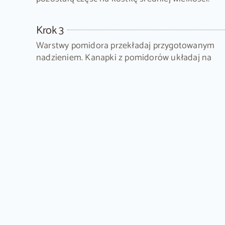
Krok 3
Warstwy pomidora przekładaj przygotowanym
nadzieniem. Kanapki z pomidorów układaj na
liściach sałaty. Wskazówka: Do tego przepisu
wybieramy najlepsze duże i równomierne
pomidory.
Pomidorowe kanapeczki – letni
Pomidorowe kanapeczki to
doskonała propozycja
n
harmonijną kompozycję smaków, która zachwyci ka
Dla kogo?