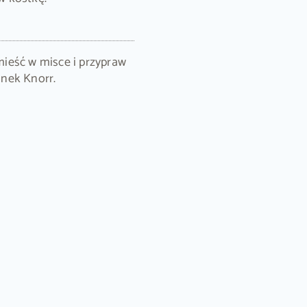
ieść w misce i przypraw
nek Knorr.
ołączeniu z aromatycznymi ziołami tworzą