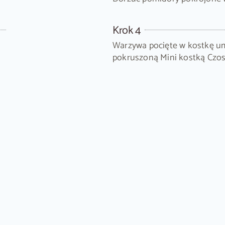
Krok 4
Warzywa pocięte w kostkę um
pokruszoną Mini kostką Czos
a przekąska pełna świeżości
a lekki lunch lub elegancką przekąskę. Soczyste pomidory w p
żdego miłośnika warzywnych przysmaków.