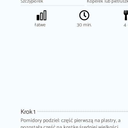
Szczypiorek
Koperek lub pietrusz
łatwe
30 min.
4 
Krok 1
Pomidory podziel: część pierwszą na plastry, a
pozostałą część na kostkę średniej wielkości.