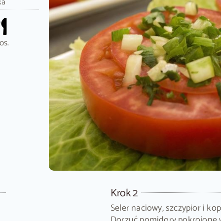
ka
os.
Krok 2
Seler naciowy, szczypior i k
Dorzuć pomidory pokrojone 