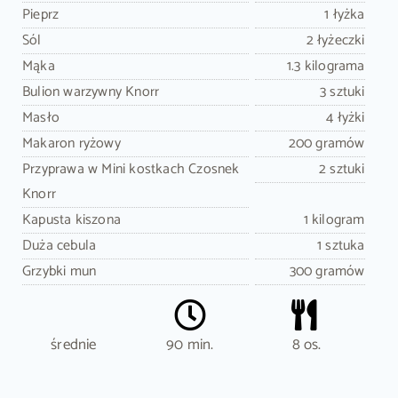
Pieprz
1 łyżka
Sól
2 łyżeczki
Mąka
1.3 kilograma
Bulion warzywny Knorr
3 sztuki
Masło
4 łyżki
Makaron ryżowy
200 gramów
Przyprawa w Mini kostkach Czosnek
2 sztuki
Knorr
Kapusta kiszona
1 kilogram
Duża cebula
1 sztuka
Grzybki mun
300 gramów
średnie
90 min.
8 os.