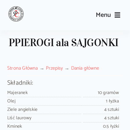
Skip
to
Menu
content
Przepisy
PPIEROGI ala SAJGONKI
Kulinarne triki 
Strona Główna
Przepisy
Dania główne
Wyposażen
Składniki:
Search
Majeranek
10 gramów
for:
Olej
1 łyżka
Ziele angielskie
4 sztuki
Sklep Prime
Liść laurowy
4 sztuki
Kminek
0.5 łyżki