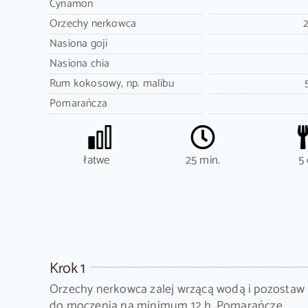
Cynamon
Orzechy nerkowca
Nasiona goji
Nasiona chia
Rum kokosowy, np. malibu
Pomarańcza
łatwe
25 min.
5 
Krok 1
Orzechy nerkowca zalej wrzącą wodą i pozostaw
do moczenia na minimum 12 h. Pomarańcze