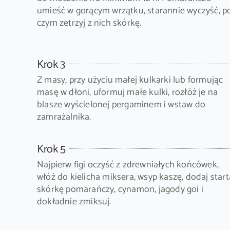
umieść w gorącym wrzątku, starannie wyczyść, p
czym zetrzyj z nich skórkę.
Krok 3
Z masy, przy użyciu małej kulkarki lub formując
masę w dłoni, uformuj małe kulki, rozłóż je na
blasze wyścielonej pergaminem i wstaw do
zamrażalnika.
Krok 5
Najpierw figi oczyść z zdrewniałych końcówek,
włóż do kielicha miksera, wsyp kaszę, dodaj start
skórkę pomarańczy, cynamon, jagody goi i
dokładnie zmiksuj.