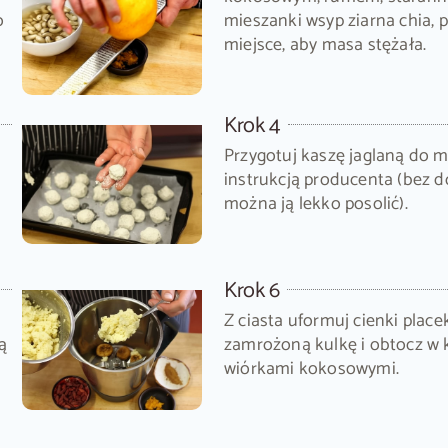
o
mieszanki wsyp ziarna chia, 
miejsce, aby masa stężała.
Krok 4
Przygotuj kaszę jaglaną do m
instrukcją producenta (bez do
można ją lekko posolić).
Krok 6
Z ciasta uformuj cienki place
ą
zamrożoną kulkę i obtocz w k
wiórkami kokosowymi.