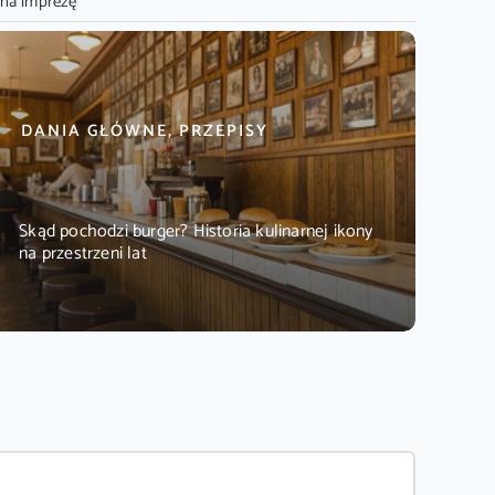
 na imprezę
DANIA GŁÓWNE, PRZEPISY
Skąd pochodzi burger? Historia kulinarnej ikony
na przestrzeni lat