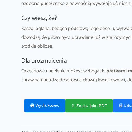
ozdobne pudełeczko z pewnością wywołają uśmiech 
Czy wiesz, że?
Kasza jaglana, będąca podstawą tego deseru, wytwar
dowodzą, że proso było uprawiane już w starożytnych
słodkie oblicze.
Dla urozmaicenia
Orzechowe nadzienie możesz wzbogacić
płatkami 
żurawina nadadzą deserowi ciekawej kwaskowości, do
📘 Udo
🖨️ Wydrukować
📄 Zapisz jako PDF