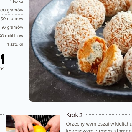
1 łyżka
200 gramów
50 gramów
50 gramów
50 mililitrów
1 sztuka
os.
Krok 2
Orzechy wymieszaj w kielich
kokosowym, rumem, staranni