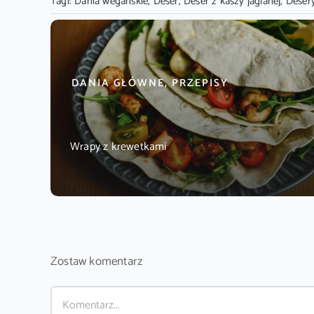
Tagi:
Dania wegańskie
,
Deser
,
Deser z kaszy jaglanej
,
Deser
DANIA GŁÓWNE, PRZEPISY
Wrapy z krewetkami
Zostaw komentarz
Comment