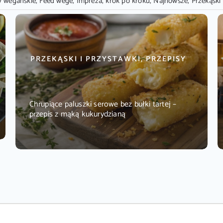
y wegańskie
,
Feed wege
,
Impreza
,
krok po kroku
,
Najnowsze
,
Przekąski
PRZEKĄSKI I PRZYSTAWKI, PRZEPISY
Chrupiące paluszki serowe bez bułki tartej –
przepis z mąką kukurydzianą