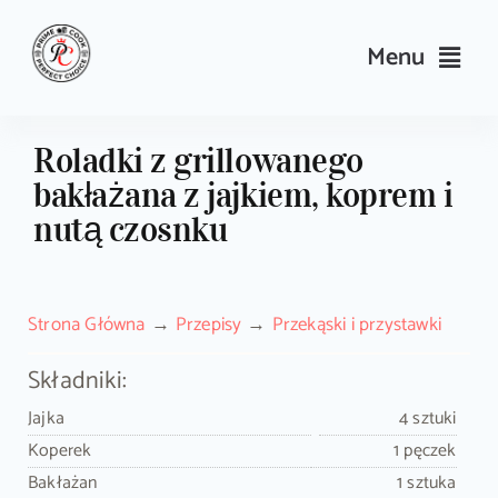
Skip
to
Menu
content
Przepisy
Roladki z grillowanego
bakłażana z jajkiem, koprem i
Kulinarne triki i porady
nutą czosnku
Wyposażenie
Strona Główna
Przepisy
Przekąski i przystawki
Search
for:
Składniki:
Jajka
4 sztuki
Sklep PrimeCook
Koperek
1 pęczek
Bakłażan
1 sztuka