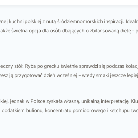
ej kuchni polskiej z nutą śródziemnomorskich inspiracji. Idealn
akże świetna opcja dla osób dbających o zbilansowaną dietę – 
eczny stół. Ryba po grecku świetnie sprawdzi się podczas kolacj
esz ją przygotować dzień wcześniej – wtedy smaki jeszcze lepiej
kiej, jednak w Polsce zyskała własną, unikalną interpretację. 
 z dodatkiem bulionu, koncentratu pomidorowego i ketchupu tw