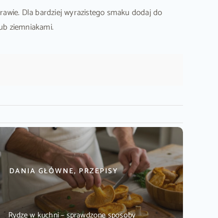
rawie. Dla bardziej wyrazistego smaku dodaj do
ub ziemniakami.
DANIA GŁÓWNE, PRZEPISY
Rydze w kuchni – sprawdzone sposoby