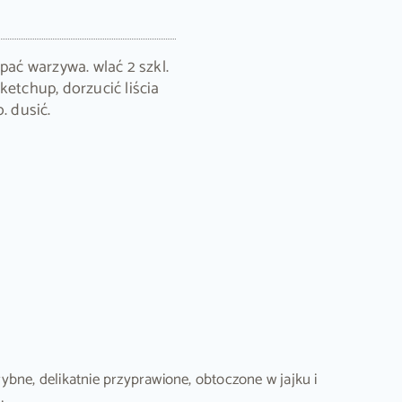
ypać warzywa. wlać 2 szkl.
ketchup, dorzucić liścia
. dusić.
bne, delikatnie przyprawione, obtoczone w jajku i