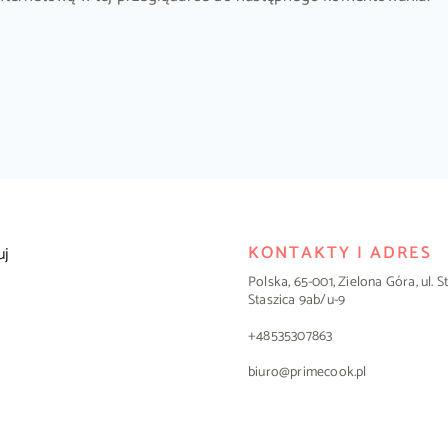
KONTAKTY I ADRES
uj
Polska, 65-001, Zielona Góra, ul. 
Staszica 9ab/u-9
+48535307863
biuro@primecook.pl