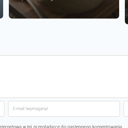
ę internetową w tej przeglądarce do następnego komentowania.