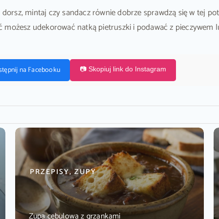
rsz, mintaj czy sandacz równie dobrze sprawdzą się w tej pot
ć możesz udekorować natką pietruszki i podawać z pieczywem l
stępnij na Facebooku
📷 Skopiuj link do Instagram
PRZEPISY, ZUPY
Zupa cebulowa z grzankami