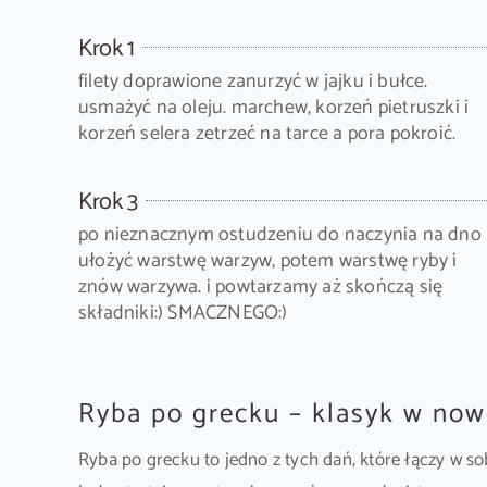
Krok 1
filety doprawione zanurzyć w jajku i bułce.
usmażyć na oleju. marchew, korzeń pietruszki i
korzeń selera zetrzeć na tarce a pora pokroić.
Krok 3
po nieznacznym ostudzeniu do naczynia na dno
ułożyć warstwę warzyw, potem warstwę ryby i
znów warzywa. i powtarzamy aż skończą się
składniki:) SMACZNEGO:)
Ryba po grecku – klasyk w no
Ryba po grecku to jedno z tych dań, które łączy w so