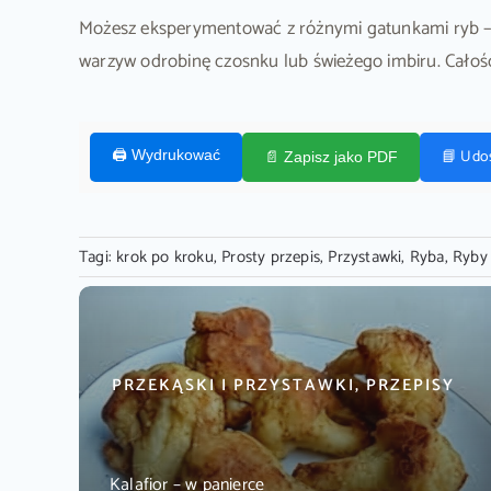
Możesz eksperymentować z różnymi gatunkami ryb – do
warzyw odrobinę czosnku lub świeżego imbiru. Całoś
📘 Udo
🖨️ Wydrukować
📄 Zapisz jako PDF
Tagi:
krok po kroku
,
Prosty przepis
,
Przystawki
,
Ryba
,
Ryby
PRZEKĄSKI I PRZYSTAWKI, PRZEPISY
Kalafior – w panierce