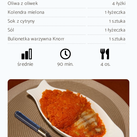
Oliwa z oliwek
4 łyżki
Kolendra mielona
1 łyżeczka
Sok z cytryny
1 sztuka
Sól
1 łyżeczka
Bulionetka warzywna Knorr
1 sztuka
średnie
90 min.
4 os.