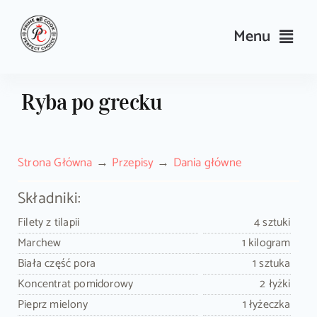
Skip
to
Menu
content
Przepisy
Ryba po grecku
Kulinarne triki i porady
Strona Główna
Przepisy
Dania główne
Wyposażenie
Składniki:
Search
Filety z tilapii
4 sztuki
for:
Marchew
1 kilogram
Biała część pora
1 sztuka
Sklep PrimeCook
Koncentrat pomidorowy
2 łyżki
Pieprz mielony
1 łyżeczka