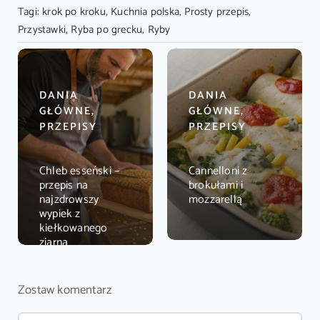
Tagi:
krok po kroku
,
Kuchnia polska
,
Prosty przepis
,
Przystawki
,
Ryba po grecku
,
Ryby
DANIA
DANIA
GŁÓWNE,
GŁÓWNE,
PRZEPISY
PRZEPISY
Chleb esseński –
Cannelloni z
przepis na
brokułami i
najzdrowszy
mozzarellą
wypiek z
kiełkowanego
ziarna
Zostaw komentarz