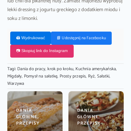
lub chili dla pikantnej nuty. Zamiast majonezu wypróbuj
lekki dressing z jogurtu greckiego z dodatkiem miodu i
soku z limonki.
📘 Udostępnij na Facebooku
🖨️ Wydrukować
📷 Skopiuj link do Instagram
Tagi:
Dania do pracy
,
krok po kroku
,
Kuchnia amerykańska
,
Migdały
,
Pomysł na sałatkę
,
Prosty przepis
,
Ryż
,
Sałatki
,
Warzywa
DANIA
DANIA
GŁÓWNE,
GŁÓWNE,
PRZEPISY
PRZEPISY