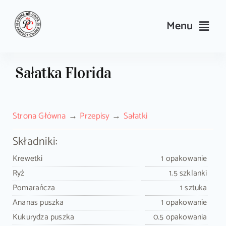
Skip
to
Menu
content
Przepisy
Sałatka Florida
Kulinarne triki i porady
Strona Główna
Przepisy
Sałatki
Wyposażenie
Składniki:
Search
Krewetki
1 opakowanie
for:
Ryż
1.5 szklanki
Pomarańcza
1 sztuka
Sklep PrimeCook
Ananas puszka
1 opakowanie
Kukurydza puszka
0.5 opakowania