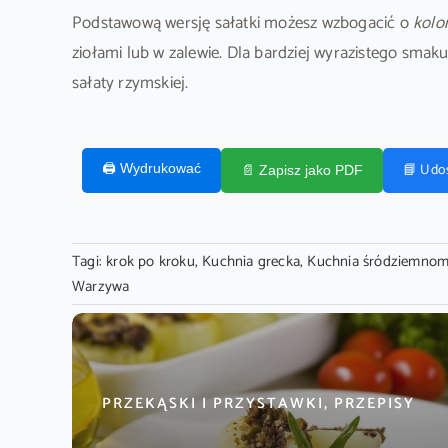
Podstawową wersję sałatki możesz wzbogacić o
kolo
ziołami lub w zalewie. Dla bardziej wyrazistego sma
sałaty rzymskiej.
📘 Udo
🖨️ Wydrukować
📄 Zapisz jako PDF
Tagi:
krok po kroku
,
Kuchnia grecka
,
Kuchnia śródziemnom
Warzywa
PRZEKĄSKI I PRZYSTAWKI, PRZEPISY