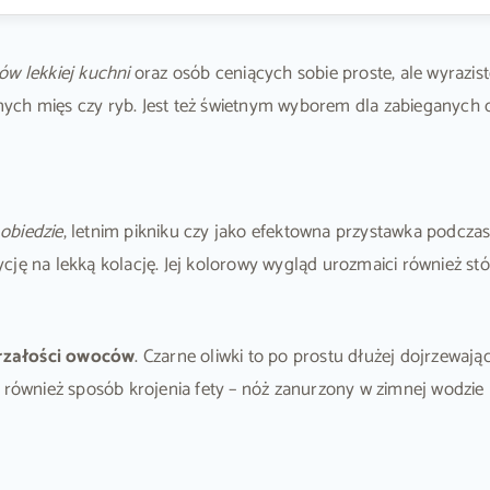
ów lekkiej kuchni
oraz osób ceniących sobie proste, ale wyrazis
wanych mięs czy ryb. Jest też świetnym wyborem dla zabieganych 
obiedzie
, letnim pikniku czy jako efektowna przystawka podczas
ję na lekką kolację. Jej kolorowy wygląd urozmaici również stół
jrzałości owoców
. Czarne oliwki to po prostu dłużej dojrzewają
 również sposób krojenia fety – nóż zanurzony w zimnej wodzie