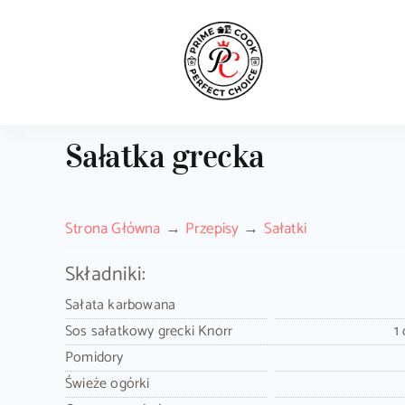
Skip
to
content
Sałatka grecka
Strona Główna
Przepisy
Sałatki
Składniki:
Sałata karbowana
Sos sałatkowy grecki Knorr
1
Pomidory
Świeże ogórki