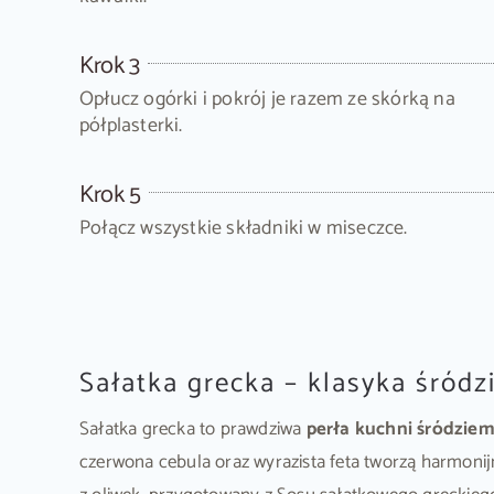
Krok 3
Opłucz ogórki i pokrój je razem ze skórką na
półplasterki.
Krok 5
Połącz wszystkie składniki w miseczce.
Sałatka grecka – klasyka śró
Sałatka grecka to prawdziwa
perła kuchni śródzie
czerwona cebula oraz wyrazista feta tworzą harmonijn