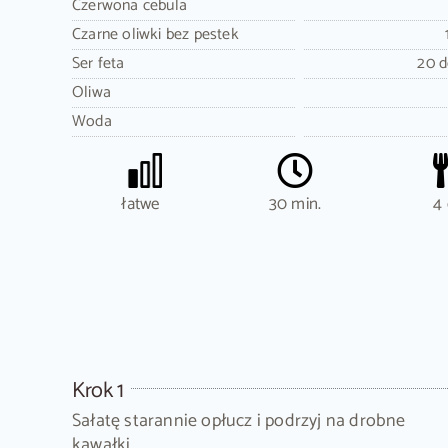
Czerwona cebula
Czarne oliwki bez pestek
Ser feta
20 
Oliwa
Woda
łatwe
30 min.
4 
Krok 1
Sałatę starannie opłucz i podrzyj na drobne
kawałki.