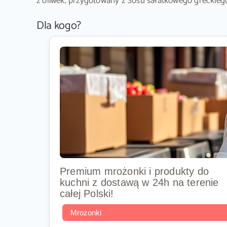
z oliwek, przygotowany z Sosu sałatkowego greckieg
Dla kogo?
Premium mrożonki i produkty do
kuchni z dostawą w 24h na terenie
całej Polski!
Mrożonki