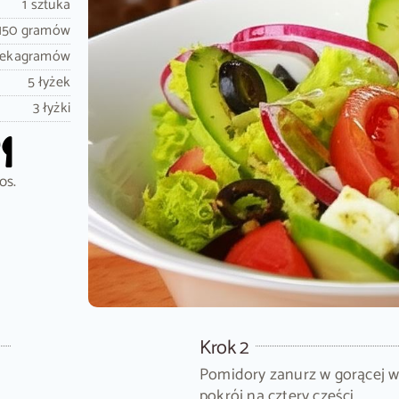
1 sztuka
150 gramów
dekagramów
5 łyżek
3 łyżki
os.
Krok 2
Pomidory zanurz w gorącej wo
pokrój na cztery części.