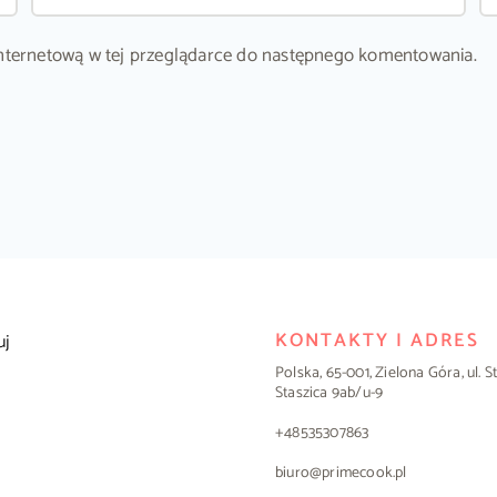
ę internetową w tej przeglądarce do następnego komentowania.
KONTAKTY I ADRES
uj
Polska, 65-001, Zielona Góra, ul. 
Staszica 9ab/u-9
+48535307863
biuro@primecook.pl