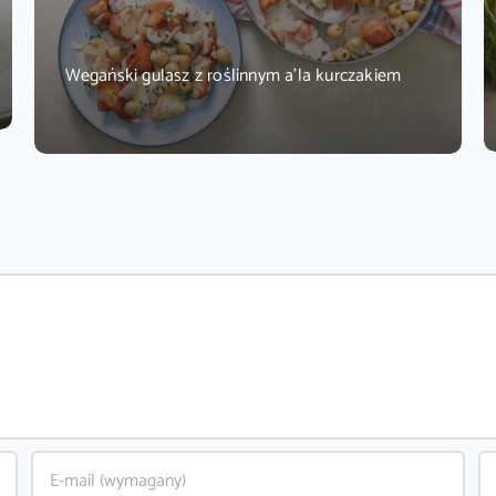
Wegański gulasz z roślinnym a’la kurczakiem