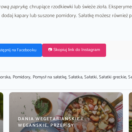
rową paprykę
, chrupiące rzodkiewki lub świeże zioła. Eksperyme
ku dodaj kapary lub suszone pomidory. Sałatkę możesz również
stępnij na Facebooku
📷 Skopiuj link do Instagram
orska
,
Pomidory
,
Pomysł na sałatkę
,
Sałatka
,
Sałatki
,
Sałatki greckie
,
Se
DANIA WEGETARIAŃSKIE I
WEGAŃSKIE, PRZEPISY