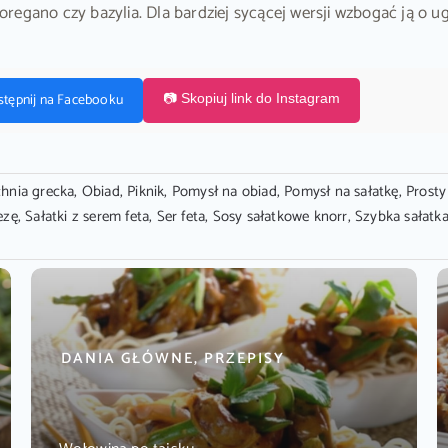
k oregano czy bazylia. Dla bardziej sycącej wersji wzbogać ją o 
stępnij na Facebooku
📷 Skopiuj link do Instagram
hnia grecka
,
Obiad
,
Piknik
,
Pomysł na obiad
,
Pomysł na sałatkę
,
Prosty
ezę
,
Sałatki z serem feta
,
Ser feta
,
Sosy sałatkowe knorr
,
Szybka sałatk
DANIA GŁÓWNE, PRZEPISY