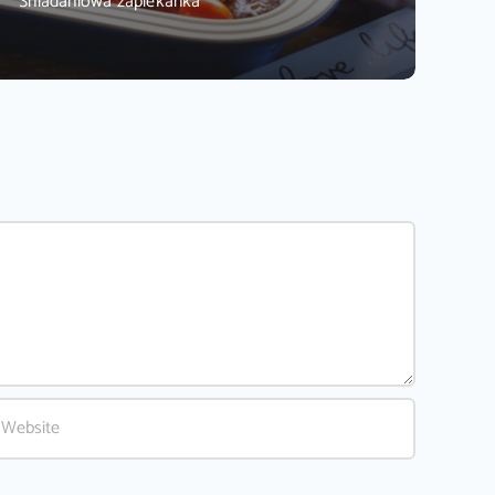
Śniadaniowa zapiekanka