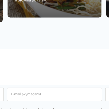
Wołowina po tajsku