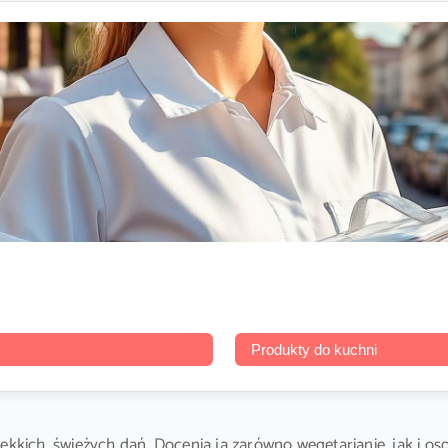
Produkty do kuchni
lekkich, świeżych dań. Docenią ją zarówno wegetarianie, jak i 