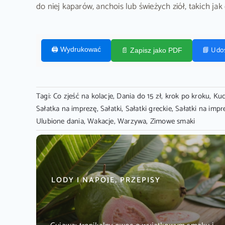
do niej kaparów, anchois lub świeżych ziół, takich ja
📘 Udo
🖨️ Wydrukować
📄 Zapisz jako PDF
Tagi:
Co zjeść na kolacje
,
Dania do 15 zł
,
krok po kroku
,
Kuc
Sałatka na imprezę
,
Sałatki
,
Sałatki greckie
,
Sałatki na impr
Ulubione dania
,
Wakacje
,
Warzywa
,
Zimowe smaki
LODY I NAPOJE, PRZEPISY