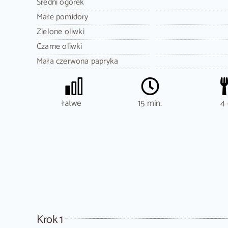
Średni ogórek
Małe pomidory
Zielone oliwki
Czarne oliwki
Mała czerwona papryka
łatwe
15 min.
4 
Krok 1