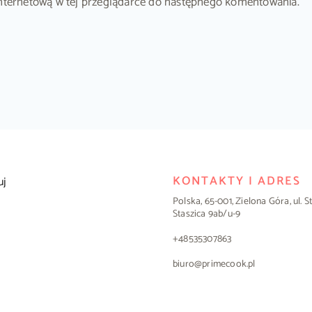
ę internetową w tej przeglądarce do następnego komentowania.
KONTAKTY I ADRES
uj
Polska, 65-001, Zielona Góra, ul. 
Staszica 9ab/u-9
+48535307863
biuro@primecook.pl