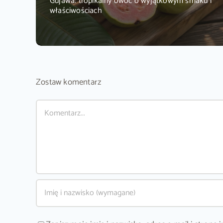
Gujawa: tropikalny owoc o wyjątkowym smaku i
właściwościach
Zostaw komentarz
Comment