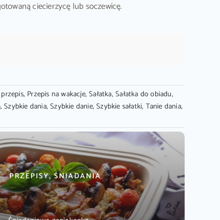
ugotowaną ciecierzycę lub soczewicę.
 przepis
,
Przepis na wakacje
,
Sałatka
,
Sałatka do obiadu
,
a
,
Szybkie dania
,
Szybkie danie
,
Szybkie sałatki
,
Tanie dania
,
PRZEPISY, ŚNIADANIA