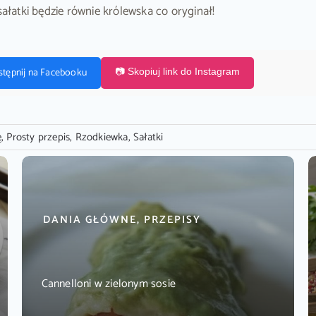
sałatki będzie równie królewska co oryginał!
stępnij na Facebooku
📷 Skopiuj link do Instagram
ę
,
Prosty przepis
,
Rzodkiewka
,
Sałatki
DANIA GŁÓWNE, PRZEPISY
Cannelloni w zielonym sosie