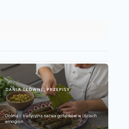
DANIA GŁÓWNE, PRZEPISY
Dolma – tradycyjna nazwa gołąbków w liściach
winogron