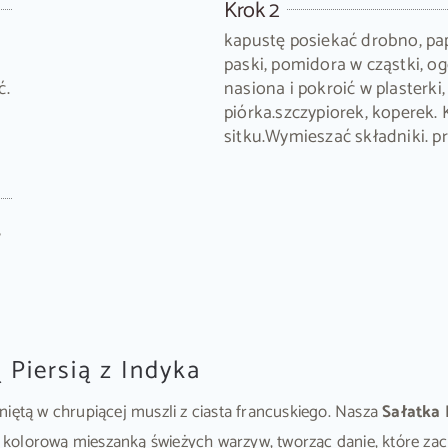
Krok 2
kapustę posiekać drobno, pap
paski, pomidora w cząstki, o
ć.
nasiona i pokroić w plasterki
piórka.szczypiorek, koperek.
sitku.Wymieszać składniki. 
,
ć
 Piersią z Indyka
tą w chrupiącej muszli z ciasta francuskiego. Nasza
Sałatka
ę z kolorową mieszanką świeżych warzyw, tworząc danie, które 