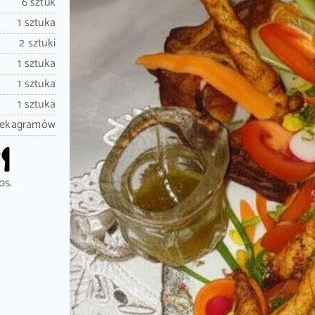
6 sztuk
1 sztuka
2 sztuki
1 sztuka
1 sztuka
1 sztuka
dekagramów
os.