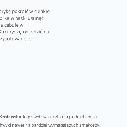
rykę pokroić w cienkie
górka w paski usunąć
, a cebulę w
 Kukurydzę odcedzić na
przygotować sos
 Królewska
to prawdziwa uczta dla podniebienia i
zachwyci nawet najbardziej wymagających smakoszy.