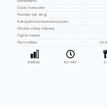
Rzodkiewka
Ciasto francuskie
Pomidor (ok. 80 g)
Kukurydza konserwowa puszka
Główka sałaty lodowej
Ogórki świeże
Piersi indyka
50 
średnie
60 min.
2 