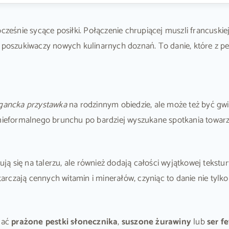
ocześnie sycące posiłki. Połączenie chrupiącej muszli francusk
 i poszukiwaczy nowych kulinarnych doznań. To danie, które z 
gancka przystawka
na rodzinnym obiedzie, ale może też być gwia
 nieformalnego brunchu po bardziej wyszukane spotkania towarz
ują się na talerzu, ale również dodają całości wyjątkowej tekstur
arczają cennych witamin i minerałów, czyniąc to danie nie tyl
dać
prażone pestki słonecznika
,
suszone żurawiny
lub
ser f