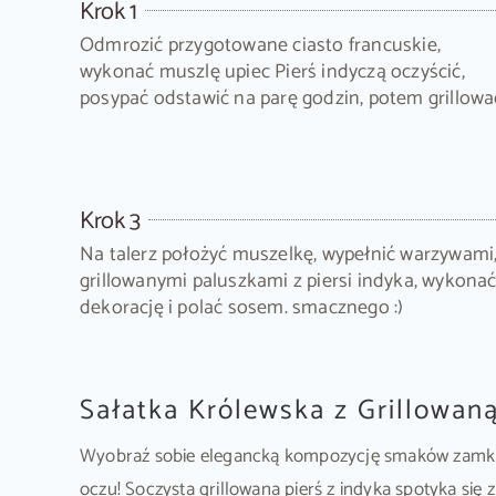
Krok 1
Odmrozić przygotowane ciasto francuskie,
wykonać muszlę upiec Pierś indyczą oczyścić,
posypać odstawić na parę godzin, potem grillowa
Krok 3
Na talerz położyć muszelkę, wypełnić warzywami
grillowanymi paluszkami z piersi indyka, wykona
dekorację i polać sosem. smacznego :)
Sałatka Królewska z Grillowaną
Wyobraź sobie elegancką kompozycję smaków zamknię
oczu! Soczysta grillowana pierś z indyka spotyka si