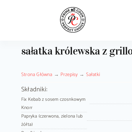
Skip
to
content
sałatka królewska z gril
Strona Główna
Przepisy
Sałatki
Składniki:
Fix Kebab z sosem czosnkowym
Knorr
Papryka (czerwona, zielona lub
żółta)