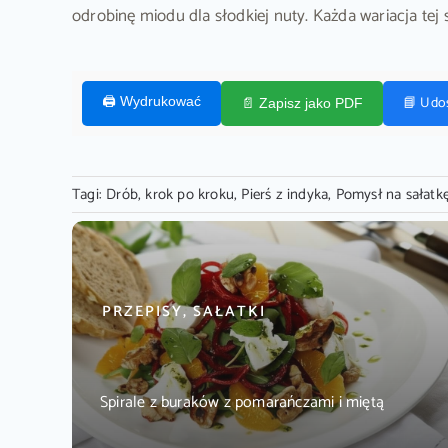
odrobinę miodu dla słodkiej nuty. Każda wariacja tej 
📘 Udo
🖨️ Wydrukować
📄 Zapisz jako PDF
Tagi:
Drób
,
krok po kroku
,
Pierś z indyka
,
Pomysł na sałatk
PRZEPISY, SAŁATKI
Spirale z buraków z pomarańczami i miętą