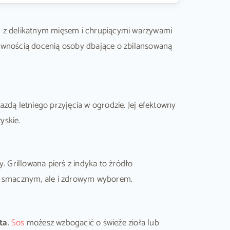
iej z delikatnym mięsem i chrupiącymi warzywami
pewnością docenią osoby dbające o zbilansowaną
zdą letniego przyjęcia w ogrodzie. Jej efektowny
yskie.
y. Grillowana pierś z indyka to źródło
ko smacznym, ale i zdrowym wyborem.
eta
.
Sos
możesz wzbogacić o świeże zioła lub