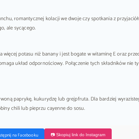
hu, romantycznej kolacji we dwoje czy spotkania z przyjaciółmi
o, ale sycącego.
ięcej potasu niż banany i jest bogate w witaminę E oraz przec
omaga układ odpornościowy. Połączenie tych składników nie tyl
oną paprykę, kukurydzę lub grejpfruta. Dla bardziej wyrazist
obiny chili lub pieprzu cayenne do sosu.
stępnij na Facebooku
📷 Skopiuj link do Instagram