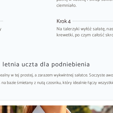
ciemniało.
Krok 4
y
Na talerzyki wyłóż sałatę, n
krewetki, po czym całość skr
 letnia uczta dla podniebienia
ealny w tej prostej, a zarazem wykwintnej sałatce. Soczyste aw
na bazie śmietany z nutą czosnku, który idealnie łączy wszystkie