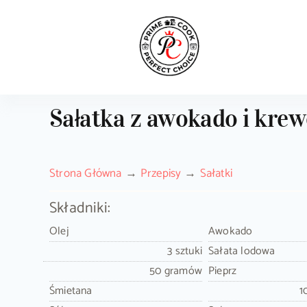
Skip
to
content
Sałatka z awokado i krew
Strona Główna
Przepisy
Sałatki
Składniki:
Olej
Awokado
3 sztuki
Sałata lodowa
50 gramów
Pieprz
Śmietana
1