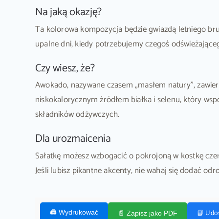
Na jaką okazję?
Ta kolorowa kompozycja będzie gwiazdą letniego brunc
upalne dni, kiedy potrzebujemy czegoś odświeżająceg
Czy wiesz, że?
Awokado, nazywane czasem „masłem natury”, zawiera w
niskokalorycznym źródłem białka i selenu, który wsp
składników odżywczych.
Dla urozmaicenia
Sałatkę możesz wzbogacić o pokrojoną w kostkę czerw
Jeśli lubisz pikantne akcenty, nie wahaj się dodać odr
📘 Udo
🖨️ Wydrukować
📄 Zapisz jako PDF