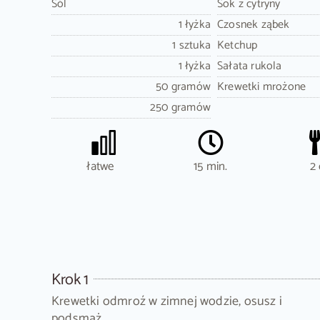
Sól
Sok z cytryny
1 łyżka
Czosnek ząbek
1 sztuka
Ketchup
1 łyżka
Sałata rukola
50 gramów
Krewetki mrożone
250 gramów
łatwe
15 min.
2 
Krok 1
Krewetki odmroź w zimnej wodzie, osusz i
podsmaż.