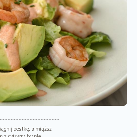
ągnij pestkę, a miąższ
m z cytryny, by nie