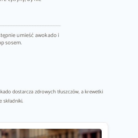
astępnie umieść awokado i
op sosem.
okado dostarcza zdrowych tłuszczów, a krewetki
 składniki.