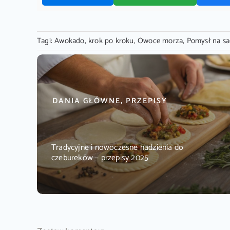
Tagi:
Awokado
,
krok po kroku
,
Owoce morza
,
Pomysł na sa
DANIA GŁÓWNE, PRZEPISY
Tradycyjne i nowoczesne nadzienia do
czebureków – przepisy 2025