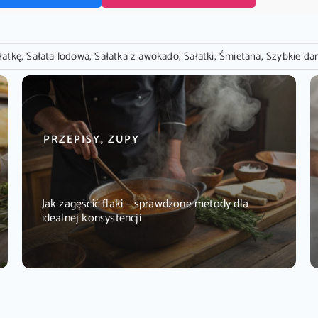
łatkę
,
Sałata lodowa
,
Sałatka z awokado
,
Sałatki
,
Śmietana
,
Szybkie da
PRZEPISY, ZUPY
Jak zagęścić flaki – sprawdzone metody dla
idealnej konsystencji