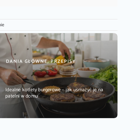
nie
DANIA GŁÓWNE, PRZEPISY
Idealne kotlety burgerowe – jak usmażyć je na
patelni w domu