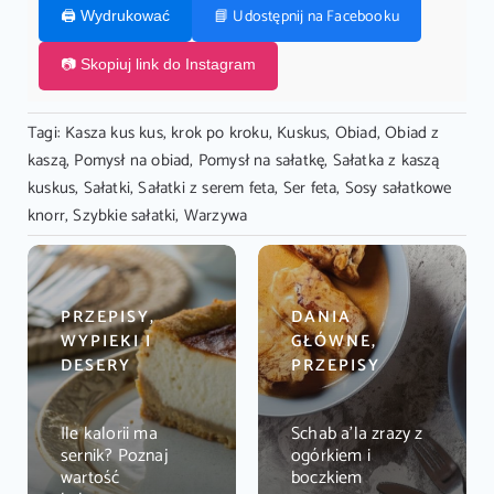
📘 Udostępnij na Facebooku
🖨️ Wydrukować
📷 Skopiuj link do Instagram
Tagi:
Kasza kus kus
,
krok po kroku
,
Kuskus
,
Obiad
,
Obiad z
kaszą
,
Pomysł na obiad
,
Pomysł na sałatkę
,
Sałatka z kaszą
kuskus
,
Sałatki
,
Sałatki z serem feta
,
Ser feta
,
Sosy sałatkowe
knorr
,
Szybkie sałatki
,
Warzywa
PRZEPISY,
DANIA
WYPIEKI I
GŁÓWNE,
DESERY
PRZEPISY
Ile kalorii ma
Schab a’la zrazy z
sernik? Poznaj
ogórkiem i
wartość
boczkiem