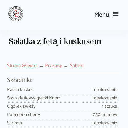
Skip
to
Menu
content
Przepisy
Sałatka z fetą i kuskusem
Kulinarne triki i porady
Strona Główna
Przepisy
Sałatki
Wyposażenie
Składniki:
Search
Kasza kuskus
1 opakowanie
for:
Sos sałatkowy grecki Knorr
1 opakowanie
Ogórek świeży
1 sztuka
Sklep PrimeCook
Pomidorki cherry
250 gramów
Ser feta
1 opakowanie