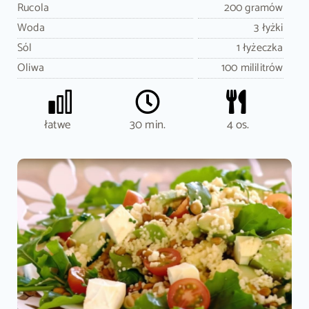
Rucola
200 gramów
Woda
3 łyżki
Sól
1 łyżeczka
Oliwa
100 mililitrów
łatwe
30 min.
4 os.