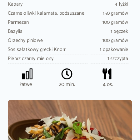
Kapary
4 łyżki
Czarne oliwki kalamata, podsuszane
150 gramów
Parmezan
100 gramów
Bazylia
1 pęczek
Orzechy piniowe
100 gramów
Sos sałatkowy grecki Knorr
1 opakowanie
Pieprz czarny mielony
1 szczypta
łatwe
20 min.
4 os.