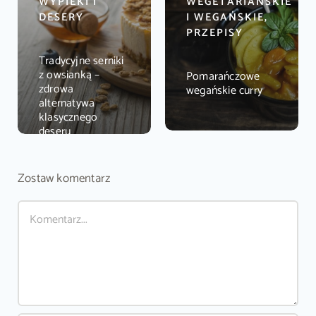
WYPIEKI I
WEGETARIAŃSKIE
DESERY
I WEGAŃSKIE,
PRZEPISY
Tradycyjne serniki
z owsianką –
Pomarańczowe
zdrowa
wegańskie curry
alternatywa
klasycznego
deseru
Zostaw komentarz
Comment