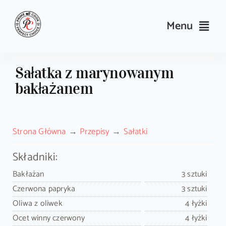
Skip
to
Menu
content
Przepisy
Sałatka z marynowanym
bakłażanem
Kulinarne triki i porady
Wyposażenie
Strona Główna
Przepisy
Sałatki
Search
Składniki:
for:
Bakłażan
3 sztuki
Czerwona papryka
3 sztuki
Sklep PrimeCook
Oliwa z oliwek
4 łyżki
Ocet winny czerwony
4 łyżki