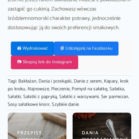
zastąpić go cukinią. Zachowasz wówczas
śródziemnomorski charakter potrawy, jednocześnie
dostosowując ją do swoich preferencji smakowych.
📘 Udostępnij na Facebooku
🖨️ Wydrukować
📷 Skopiuj link do Instagram
Tagi:
Bakłażan
,
Dania i przekąski
,
Danie z serem
,
Kapary
,
krok
po kroku
,
Najnowsze
,
Pieczenie
,
Pomysł na sałatkę
,
Sałatka
,
Sałatki
,
Sałatki z papryką
,
Sałatki z warzywami
,
Ser parmezan
,
Sosy sałatkowe knorr
,
Szybkie danie
PRZEPISY,
DANIA