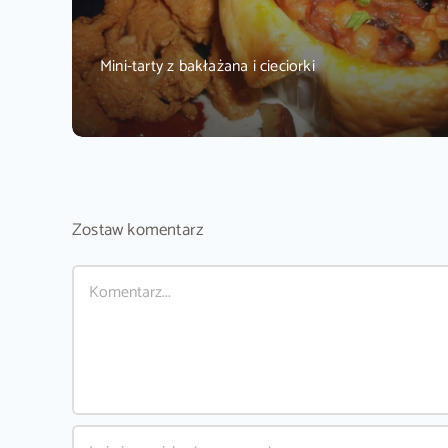
Mini-tarty z bakłażana i cieciorki
Zostaw komentarz
Comment