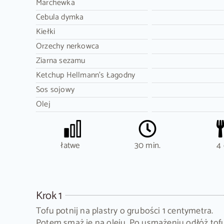
Marchewka
Cebula dymka
Kiełki
Orzechy nerkowca
Ziarna sezamu
Ketchup Hellmann's Łagodny
Sos sojowy
Olej
łatwe
30 min.
4 
Krok 1
Tofu potnij na plastry o grubości 1 centymetra.
Potem smaż je na oleju. Po usmażeniu odłóż tof