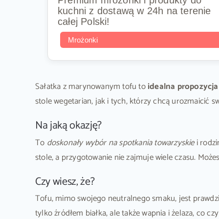
Premium mrożonki i produkty do
kuchni z dostawą w 24h na terenie
całej Polski!
Mrożonki
Sałatka z marynowanym tofu to
idealna propozycj
stole wegetarian, jak i tych, którzy chcą urozmaicić 
Na jaką okazję?
To
doskonały wybór na spotkania towarzyskie
i rodz
stole, a przygotowanie nie zajmuje wiele czasu. Może
Czy wiesz, że?
Tofu, mimo swojego neutralnego smaku, jest prawd
tylko źródłem białka, ale także wapnia i żelaza, co cz