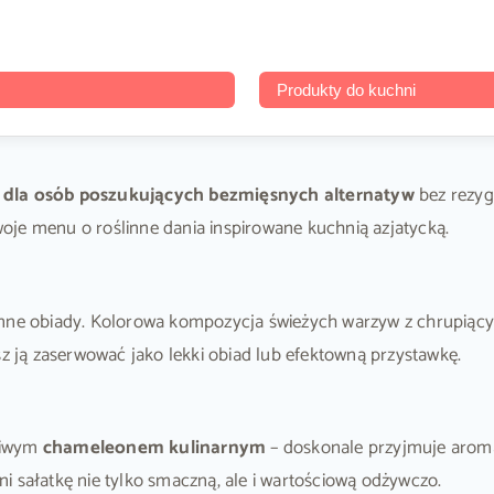
Produkty do kuchni
a dla osób poszukujących bezmięsnych alternatyw
bez rezyg
swoje menu o roślinne dania inspirowane kuchnią azjatycką.
inne obiady. Kolorowa kompozycja świeżych warzyw z chrupiącym
sz ją zaserwować jako lekki obiad lub efektowną przystawkę.
ziwym
chameleonem kulinarnym
– doskonale przyjmuje aroma
yni sałatkę nie tylko smaczną, ale i wartościową odżywczo.