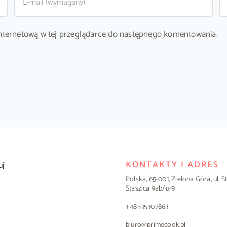
ę internetową w tej przeglądarce do następnego komentowania.
KONTAKTY I ADRES
uj
Polska, 65-001, Zielona Góra, ul. 
Staszica 9ab/u-9
+48535307863
biuro@primecook.pl