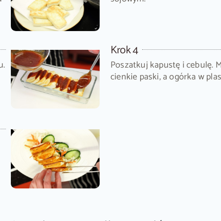
Krok 4
u.
Poszatkuj kapustę i cebulę. 
cienkie paski, a ogórka w plas