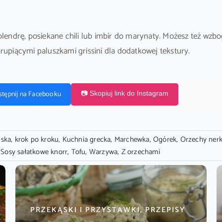
endrę, posiekane chili lub imbir do marynaty. Możesz też wzbo
upiącymi paluszkami grissini dla dodatkowej tekstury.
stępnij na Facebooku
📷 Skopiuj link do Instagram
ńska
,
krok po kroku
,
Kuchnia grecka
,
Marchewka
,
Ogórek
,
Orzechy ner
,
Sosy sałatkowe knorr
,
Tofu
,
Warzywa
,
Z orzechami
PRZEKĄSKI I PRZYSTAWKI, PRZEPISY