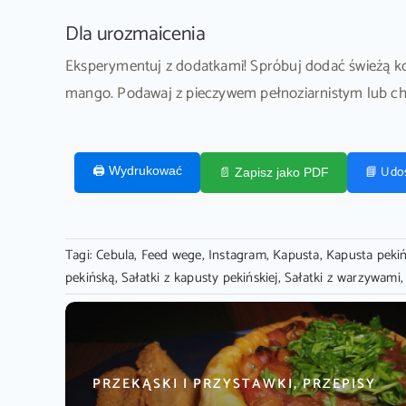
Dla urozmaicenia
Eksperymentuj z dodatkami! Spróbuj dodać świeżą kol
mango. Podawaj z pieczywem pełnoziarnistym lub chr
📘 Udo
🖨️ Wydrukować
📄 Zapisz jako PDF
Tagi:
Cebula
,
Feed wege
,
Instagram
,
Kapusta
,
Kapusta peki
pekińską
,
Sałatki z kapusty pekińskiej
,
Sałatki z warzywami
PRZEKĄSKI I PRZYSTAWKI, PRZEPISY