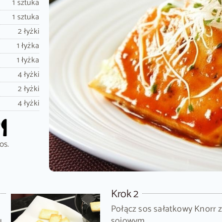
1 sztuka
1 sztuka
2 łyżki
1 łyżka
1 łyżka
4 łyżki
2 łyżki
4 łyżki
os.
Krok 2
Połącz sos sałatkowy Knorr
u
sojowym.