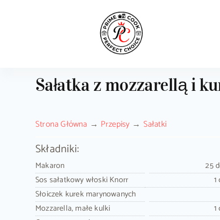
Skip
to
content
Sałatka z mozzarellą i k
Strona Główna
Przepisy
Sałatki
Składniki:
Makaron
25 
Sos sałatkowy włoski Knorr
1
Słoiczek kurek marynowanych
Mozzarella, małe kulki
1