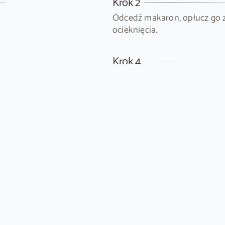
Krok 2
t
Odcedź makaron, opłucz go 
ocieknięcia.
Krok 4
Paprykę oczyść z nasion i pok
Potem dodaj do sałatki, wszy
wymieszaj.
.
 – wykwintna propozycja na specjalne