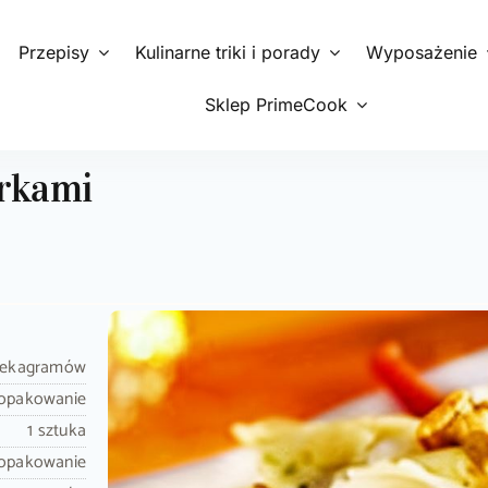
Przepisy
Kulinarne triki i porady
Wyposażenie
Sklep PrimeCook
urkami
dekagramów
 opakowanie
1 sztuka
 opakowanie