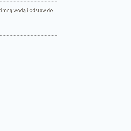
zimną wodą i odstaw do
rój w cienkie paski.
stko starannie
 okazje