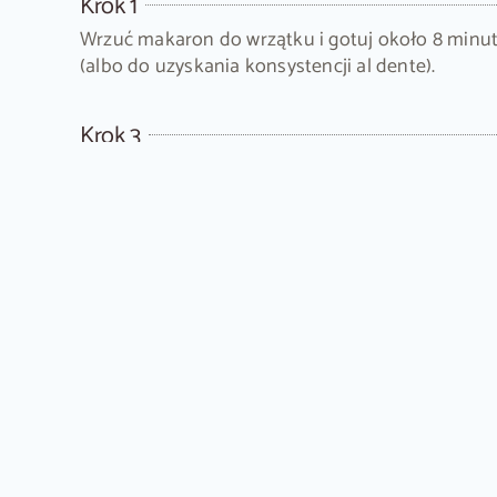
Krok 1
Wrzuć makaron do wrzątku i gotuj około 8 minu
(albo do uzyskania konsystencji al dente).
Krok 3
Wyciągnij kurki z zalewy, odcedź mozzarellę.
Dodaj grzyby, ser oraz oliwki do makaronu.
Krok 5
Wymieszaj sos Knorr z suszonym oregano i oliwą
Na zakończenie dokładnie połącz przygotowany
sos i skrop nim sałatkę.
Sałatka z mozzarellą i kurkami