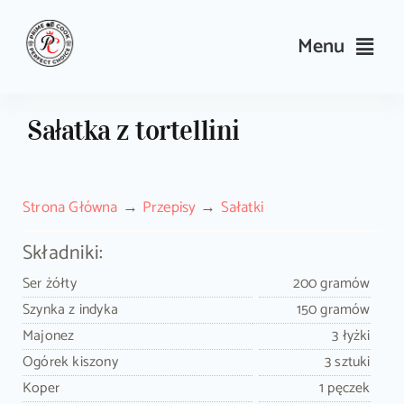
Skip
to
Menu
content
Przepisy
Sałatka z tortellini
Kulinarne triki i porady
Strona Główna
Przepisy
Sałatki
Wyposażenie
Składniki:
Search
Ser żółty
200 gramów
for:
Szynka z indyka
150 gramów
Majonez
3 łyżki
Sklep PrimeCook
Ogórek kiszony
3 sztuki
Koper
1 pęczek