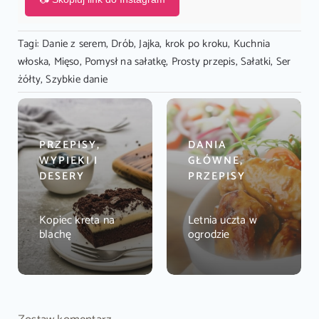
Tagi:
Danie z serem
,
Drób
,
Jajka
,
krok po kroku
,
Kuchnia
włoska
,
Mięso
,
Pomysł na sałatkę
,
Prosty przepis
,
Sałatki
,
Ser
żółty
,
Szybkie danie
PRZEPISY,
DANIA
WYPIEKI I
GŁÓWNE,
DESERY
PRZEPISY
Kopiec kreta na
Letnia uczta w
blachę
ogrodzie