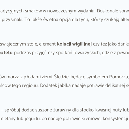
 tradycyjnych smaków w nowoczesnym wydaniu. Doskonale spra
 przysmaki. To także świetna opcja dla tych, którzy szukają alte
świątecznym stole, element
kolacji wigilijnej
czy też jako dani
bufetu
podczas przyjęć czy spotkań towarzyskich, gdzie z pewn
rów morza z płodami ziemi. Śledzie, będące symbolem Pomorza,
ańców tego regionu. Dodatek jabłka nadaje potrawie delikatnej s
 spróbuj dodać suszone żurawiny dla słodko-kwaśnej nuty lub 
mietany lub jogurtu, co nadaje potrawie kremowej konsystencji