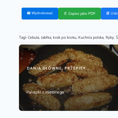
📘 Udo
🖨️ Wydrukować
📄 Zapisz jako PDF
Tagi:
Cebula
,
Jabłka
,
krok po kroku
,
Kuchnia polska
,
Ryby
,
Ś
DANIA GŁÓWNE, PRZEPISY
Paluszki z mielonego