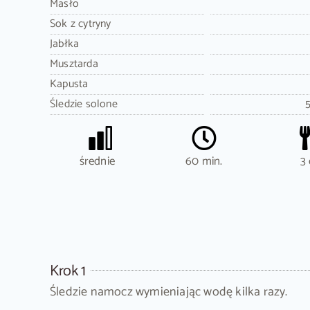
Masło
Sok z cytryny
Jabłka
Musztarda
Kapusta
Śledzie solone
średnie
60 min.
3 
Krok 1
Śledzie namocz wymieniając wodę kilka razy.