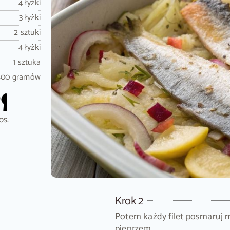
4 łyżki
3 łyżki
2 sztuki
4 łyżki
1 sztuka
500 gramów
os.
Krok 2
Potem każdy filet posmaruj m
pieprzem.