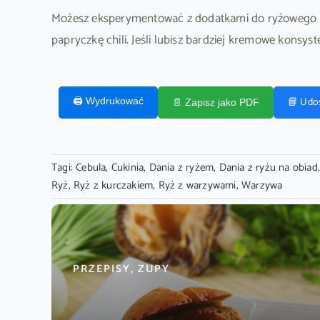
Możesz eksperymentować z dodatkami do ryżowego rata
papryczkę chili. Jeśli lubisz bardziej kremowe konsy
📘 Udo
🖨️ Wydrukować
📄 Zapisz jako PDF
Tagi:
Cebula
,
Cukinia
,
Dania z ryżem
,
Dania z ryżu na obiad
Ryż
,
Ryż z kurczakiem
,
Ryż z warzywami
,
Warzywa
PRZEPISY, ZUPY