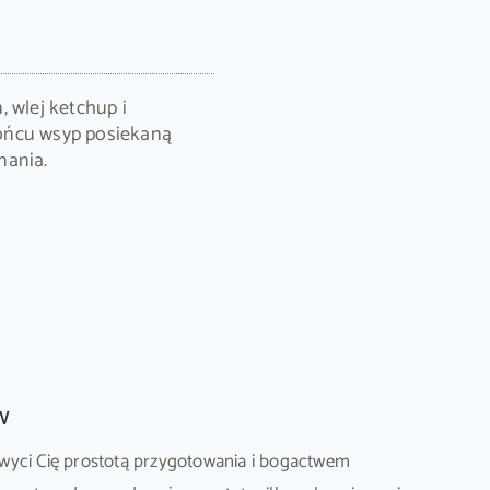
 wlej ketchup i
ońcu wsyp posiekaną
nania.
w
hwyci Cię prostotą przygotowania i bogactwem