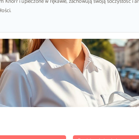
em Knorr i upieczone w rękawie, zachowują swoją soczystość i a
łości.