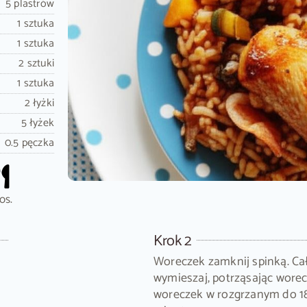
5 plastrów
1 sztuka
1 sztuka
2 sztuki
1 sztuka
2 łyżki
5 łyżek
0.5 pęczka
os.
Krok 2
Woreczek zamknij spinką. Ca
wymieszaj, potrząsając wore
woreczek w rozgrzanym do 18