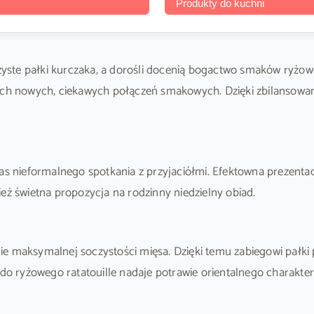
Produkty do kuchni
czyste pałki kurczaka, a dorośli docenią bogactwo smaków ryżow
cych nowych, ciekawych połączeń smakowych. Dzięki zbilansow
as nieformalnego spotkania z przyjaciółmi. Efektowna prezentac
eż świetna propozycja na rodzinny niedzielny obiad.
e maksymalnej soczystości mięsa. Dzięki temu zabiegowi pałki 
 do ryżowego ratatouille nadaje potrawie orientalnego charakter