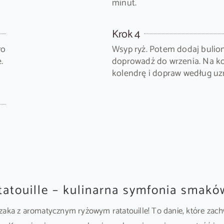
minut.
Krok 4
ło
Wsyp ryż. Potem dodaj bulion,
.
doprowadź do wrzenia. Na k
kolendrę i dopraw według uz
tatouille – kulinarna symfonia smakó
czaka z aromatycznym ryżowym ratatouille! To danie, które zac