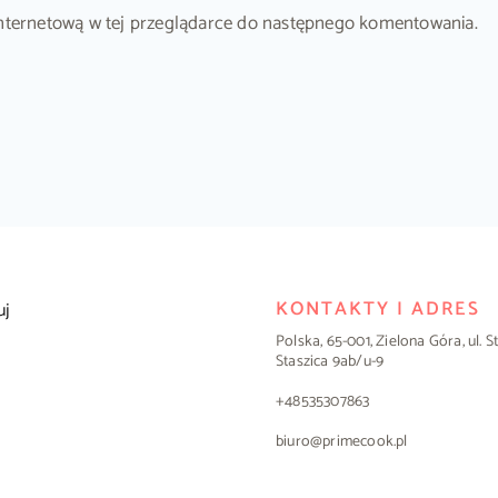
ę internetową w tej przeglądarce do następnego komentowania.
KONTAKTY I ADRES
uj
Polska, 65-001, Zielona Góra, ul. 
Staszica 9ab/u-9
+48535307863
biuro@primecook.pl