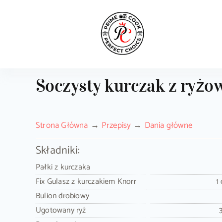
Skip
to
content
Soczysty kurczak z ryżow
Strona Główna
Przepisy
Dania główne
Składniki:
Pałki z kurczaka
Fix Gulasz z kurczakiem Knorr
1
Bulion drobiowy
Ugotowany ryż