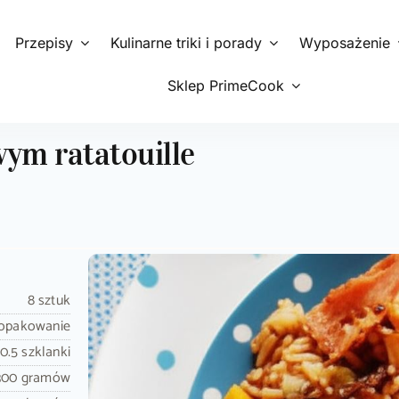
Przepisy
Kulinarne triki i porady
Wyposażenie
Sklep PrimeCook
ym ratatouille
8 sztuk
 opakowanie
0.5 szklanki
300 gramów