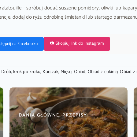
touille – spróbuj dodać suszone pomidory, oliwki lub kapary. 
stencje, dodaj do ryżu odrobinę śmietanki lub startego parmezanu
stępnij na Facebooku
📷 Skopiuj link do Instagram
,
Drób
,
krok po kroku
,
Kurczak
,
Mięso
,
Obiad
,
Obiad z cukinią
,
Obiad z
DANIA GŁÓWNE, PRZEPISY