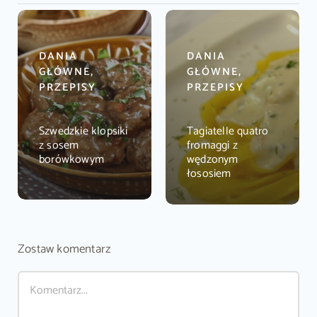
DANIA
DANIA
GŁÓWNE,
GŁÓWNE,
PRZEPISY
PRZEPISY
Szwedzkie klopsiki
Tagiatelle quatro
z sosem
fromaggi z
borówkowym
wędzonym
łososiem
Zostaw komentarz
Comment