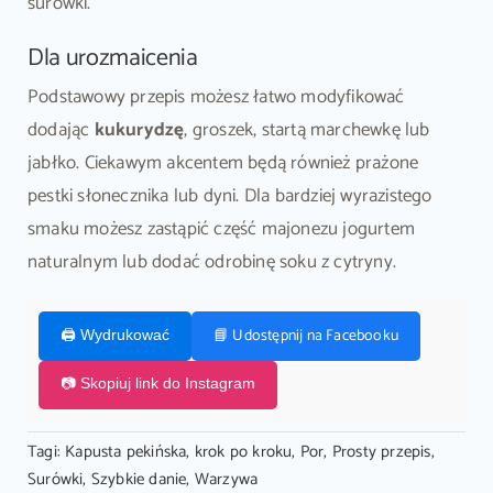
surówki.
Dla urozmaicenia
Podstawowy przepis możesz łatwo modyfikować
dodając
kukurydzę
, groszek, startą marchewkę lub
jabłko. Ciekawym akcentem będą również prażone
pestki słonecznika lub dyni. Dla bardziej wyrazistego
smaku możesz zastąpić część majonezu jogurtem
naturalnym lub dodać odrobinę soku z cytryny.
📘 Udostępnij na Facebooku
🖨️ Wydrukować
📷 Skopiuj link do Instagram
Tagi:
Kapusta pekińska
,
krok po kroku
,
Por
,
Prosty przepis
,
Surówki
,
Szybkie danie
,
Warzywa