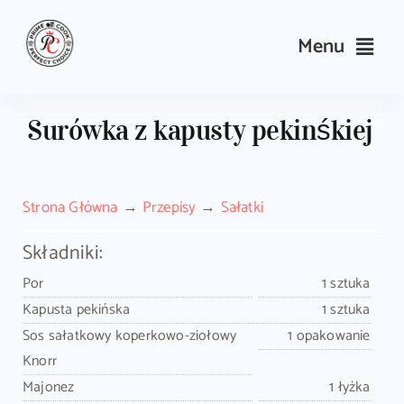
Skip
to
Menu
content
Przepisy
Surówka z kapusty pekinśkiej
Kulinarne triki i porady
Strona Główna
Przepisy
Sałatki
Wyposażenie
Składniki:
Search
Por
1 sztuka
for:
Kapusta pekińska
1 sztuka
Sos sałatkowy koperkowo-ziołowy
1 opakowanie
Sklep PrimeCook
Knorr
Majonez
1 łyżka