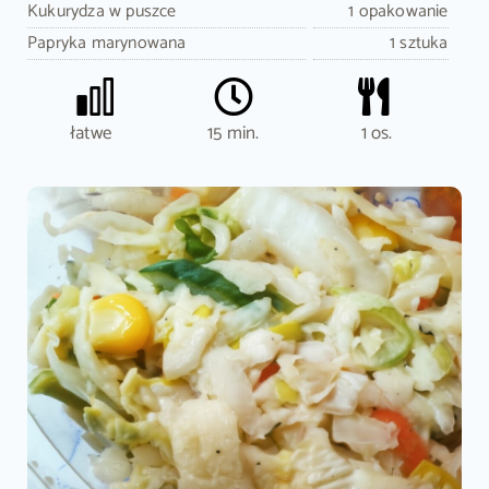
Kukurydza w puszce
1 opakowanie
Papryka marynowana
1 sztuka
łatwe
15 min.
1 os.