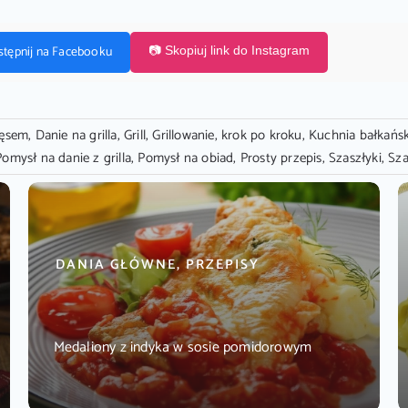
stępnij na Facebooku
📷 Skopiuj link do Instagram
ięsem
,
Danie na grilla
,
Grill
,
Grillowanie
,
krok po kroku
,
Kuchnia bałkańs
Pomysł na danie z grilla
,
Pomysł na obiad
,
Prosty przepis
,
Szaszłyki
,
Sza
DANIA GŁÓWNE, PRZEPISY
Medaliony z indyka w sosie pomidorowym