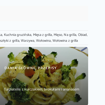
ka
,
Kuchnia gruzińska
,
Mięsa z grilla
,
Mięso
,
Na grilla
,
Obiad
,
szłyki z grilla
,
Warzywa
,
Wołowina
,
Wołowina z grilla
DANIA GŁÓWNE, PRZEPISY
Tagliatelle z kurczakiem, brokułami i ananasem