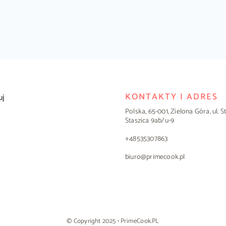
KONTAKTY I ADRES
uj
Polska, 65-001, Zielona Góra, ul. 
Staszica 9ab/u-9
+48535307863
biuro@primecook.pl
© Copyright 2025 • PrimeCook.PL