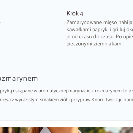
Krok 4
ę
Zamarynowane mięso nabijaj
kawałkami papryki i grilluj o
je od czasu do czasu. Po upie
pieczonymi ziemniakami.
rozmarynem
apryką i skąpane w aromatycznej marynacie z rozmarynem to pr
ć mięsa z wyrazistym smakiem ziół i przypraw Knorr, tworząc har