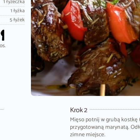
1 łyżeczka
1 łyżka
5 łyżek
os.
Krok 2
Mięso potnij w grubą kostkę (
przygotowaną marynatą. Odłó
zimne miejsce.