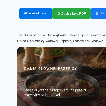
📘 Udo
🖨️ Wydrukować
📄 Zapisz jako PDF
Tagi:
Czas na grilla
,
Dania główne
,
Dania z grilla
,
Dania z m
Obiad z polędwicy wołowej
,
Papryka
,
Polędwiczki wołowe
,
DANIA GŁÓWNE, PRZEPISY
Kasza gryczana z klopsikami na patelni –
tradycyjny polski obiad