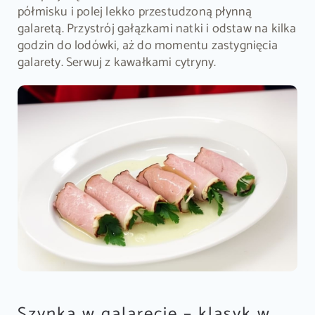
półmisku i polej lekko przestudzoną płynną
galaretą. Przystrój gałązkami natki i odstaw na kilka
godzin do lodówki, aż do momentu zastygnięcia
galarety. Serwuj z kawałkami cytryny.
Szynka w galarecie – klasyk w