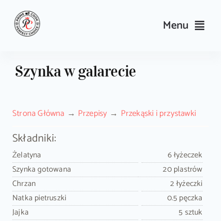
Skip
to
Menu
content
Przepisy
Szynka w galarecie
Kulinarne triki i porady
Strona Główna
Przepisy
Przekąski i przystawki
Wyposażenie
Składniki:
Search
Żelatyna
6 łyżeczek
for:
Szynka gotowana
20 plastrów
Chrzan
2 łyżeczki
Sklep PrimeCook
Natka pietruszki
0.5 pęczka
Jajka
5 sztuk