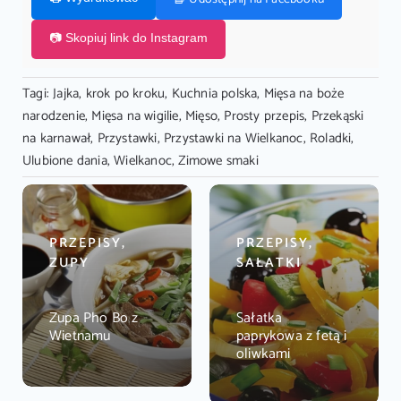
📷 Skopiuj link do Instagram
Tagi:
Jajka
,
krok po kroku
,
Kuchnia polska
,
Mięsa na boże
narodzenie
,
Mięsa na wigilie
,
Mięso
,
Prosty przepis
,
Przekąski
na karnawał
,
Przystawki
,
Przystawki na Wielkanoc
,
Roladki
,
Ulubione dania
,
Wielkanoc
,
Zimowe smaki
PRZEPISY,
PRZEPISY,
ZUPY
SAŁATKI
Zupa Pho Bo z
Sałatka
Wietnamu
paprykowa z fetą i
oliwkami