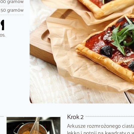
100 gramów
50 gramów
os.
Krok 2
Arkusze rozmrożonego ciasta
lekko i potnij na kwadraty o