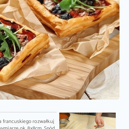
 francuskiego rozwałkuj
 wymiarze ok. 8x8cm. Spód