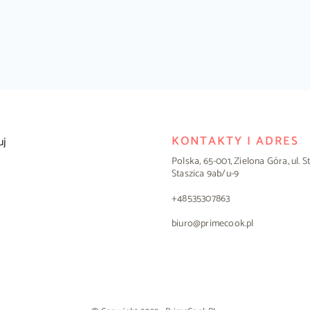
KONTAKTY I ADRES
uj
Polska, 65-001, Zielona Góra, ul. 
Staszica 9ab/u-9
+48535307863
biuro@primecook.pl