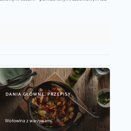
DANIA GŁÓWNE, PRZEPISY
Wołowina z warzywami