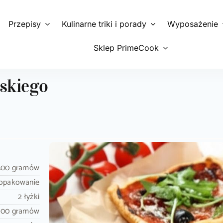
Przepisy
Kulinarne triki i porady
Wyposażenie
Sklep PrimeCook
uskiego
400 gramów
 opakowanie
2 łyżki
100 gramów