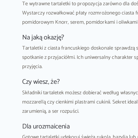
Te wytrawne tartaletki to propozycja zarówno dla d
Wystarczy rozwałkować płaty rozmrożonego ciasta fr
pomidorowym Knorr, serem, pomidorkami i oliwkami 
Na jaką okazję?
Tartaletki z ciasta francuskiego doskonale sprawdz
spotkanie z przyjaciółmi. Ich uniwersalny charakter
przyjęcia.
Czy wiesz, że?
Składniki tartaletek możesz dobierać według własnych
mozzarellą czy cienkimi plastrami cukinii. Sekret idea
zarumienią, a ser rozpuści.
Dla urozmaicenia
Gotowe tartaletki udekoruj świeżą rukolą, bazylią l