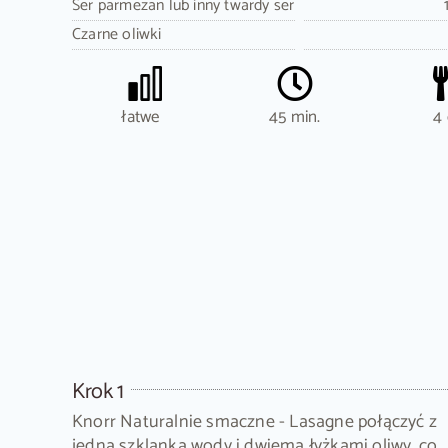
Ser parmezan lub inny twardy ser
Czarne oliwki
łatwe
45 min.
4 
Krok 1
Knorr Naturalnie smaczne - Lasagne połączyć z
jedną szklanką wody i dwiema łyżkami oliwy, co