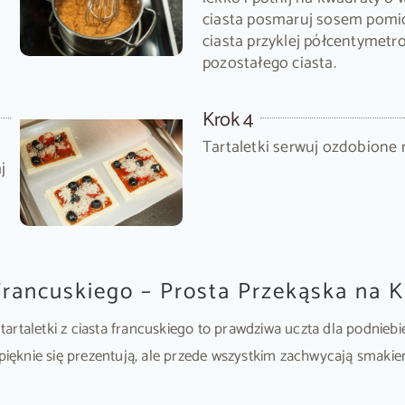
ciasta posmaruj sosem pom
ciasta przyklej półcentymetr
pozostałego ciasta.
Krok 4
Tartaletki serwuj ozdobione 
j
 Francuskiego – Prosta Przekąska na 
rtaletki z ciasta francuskiego to prawdziwa uczta dla podniebi
 pięknie się prezentują, ale przede wszystkim zachwycają smakie