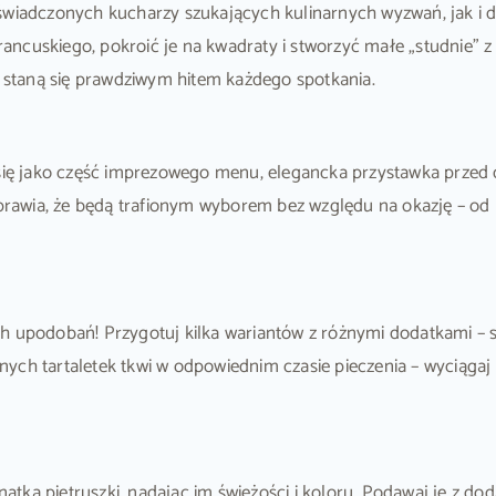
oświadczonych kucharzy szukających kulinarnych wyzwań, jak i 
ancuskiego, pokroić je na kwadraty i stworzyć małe „studnie”
staną się prawdziwym hitem każdego spotkania.
ą się jako część imprezowego menu, elegancka przystawka prze
 sprawia, że będą trafionym wyborem bez względu na okazję – o
 upodobań! Przygotuj kilka wariantów z różnymi dodatkami – spr
lnych tartaletek tkwi w odpowiednim czasie pieczenia – wyciągaj j
ub natką pietruszki, nadając im świeżości i koloru. Podawaj je