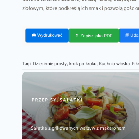
ziołowym, które podkreślą ich smak i pozwolą gości
📘 Udo
🖨️ Wydrukować
📄 Zapisz jako PDF
Tagi:
Dziecinnie prosty
,
krok po kroku
,
Kuchnia włoska
,
Pik
PRZEPISY, SAŁATKI
Sałatka z grillowanych warzyw z makaronem