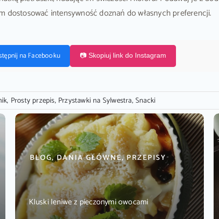
om dostosować intensywność doznań do własnych preferencji.
stępnij na Facebooku
📷 Skopiuj link do Instagram
nik
,
Prosty przepis
,
Przystawki na Sylwestra
,
Snacki
BLOG, DANIA GŁÓWNE, PRZEPISY
Kluski leniwe z pieczonymi owocami