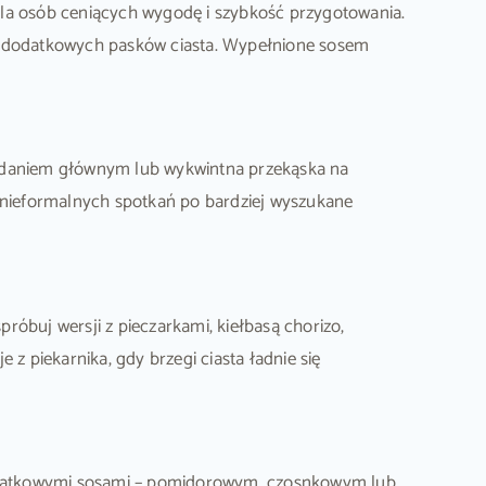
dla osób ceniących wygodę i szybkość przygotowania.
 z dodatkowych pasków ciasta. Wypełnione sosem
d daniem głównym lub wykwintna przekąska na
d nieformalnych spotkań po bardziej wyszukane
óbuj wersji z pieczarkami, kiełbasą chorizo,
e z piekarnika, gdy brzegi ciasta ładnie się
 z dodatkowymi sosami – pomidorowym, czosnkowym lub