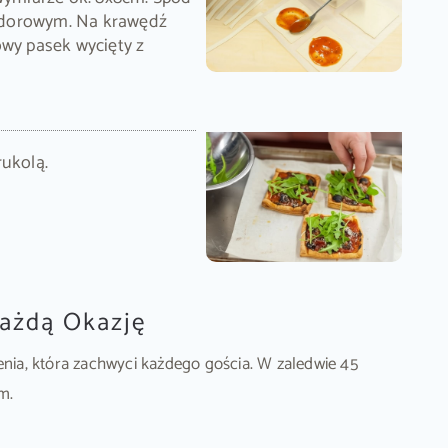
idorowym. Na krawędź
owy pasek wycięty z
rukolą.
Każdą Okazję
enia, która zachwyci każdego gościa. W zaledwie 45
m.