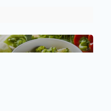
PRZEPISY, SAŁATKI
Sałatka z brokułów i kalafiora