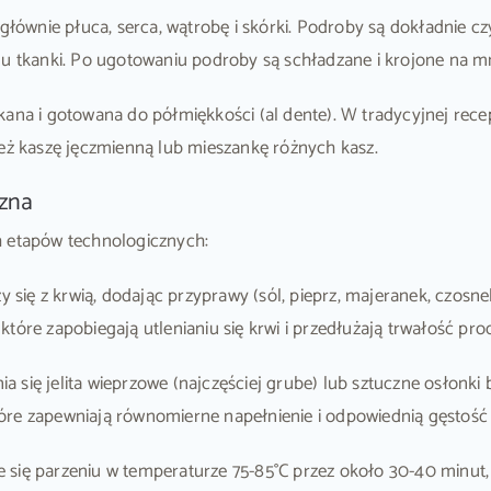
głównie płuca, serca, wątrobę i skórki. Podroby są dokładnie 
ju tkanki. Po ugotowaniu podroby są schładzane i krojone na mn
ukana i gotowana do półmiękkości (al dente). W tradycyjnej rece
ież kaszę jęczmienną lub mieszankę różnych kasz.
czna
h etapów technologicznych:
 się z krwią, dodając przyprawy (sól, pieprz, majeranek, czos
tóre zapobiegają utlenianiu się krwi i przedłużają trwałość pro
 się jelita wieprzowe (najczęściej grube) lub sztuczne osłonki
óre zapewniają równomierne napełnienie i odpowiednią gęstość
je się parzeniu w temperaturze 75-85°C przez około 30-40 minut