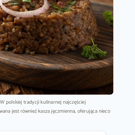
 W polskiej tradycji kulinarnej najczęściej
wana jest również kasza jęczmienna, oferująca nieco