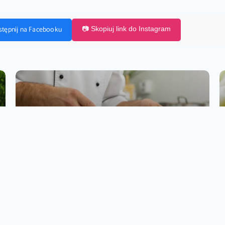
stępnij na Facebooku
📷 Skopiuj link do Instagram
PRZEPISY, ŚNIADANIA
Sekret idealnych syrników jak w restauracji –
przepis krok po kroku