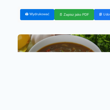
📘 Udo
🖨️ Wydrukować
📄 Zapisz jako PDF
PRZEPISY, ZUPY
Gęsta zupa z zielonej soczewicy