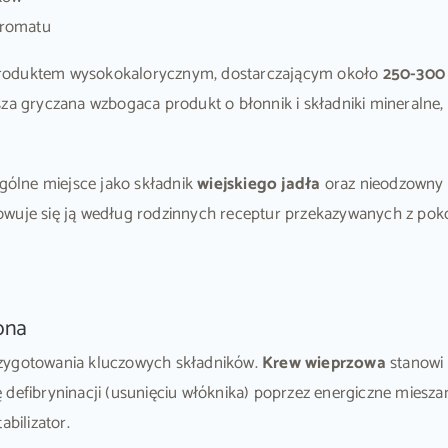
aromatu
produktem wysokokalorycznym, dostarczającym około
250-300 
sza gryczana wzbogaca produkt o błonnik i składniki mineralne
ególne miejsce jako składnik
wiejskiego jadła
oraz nieodzowny
owuje się ją według rodzinnych receptur przekazywanych z poko
pna
rzygotowania kluczowych składników.
Krew wieprzowa
stanowi
defibryninacji (usunięciu włóknika) poprzez energiczne mieszani
abilizator.