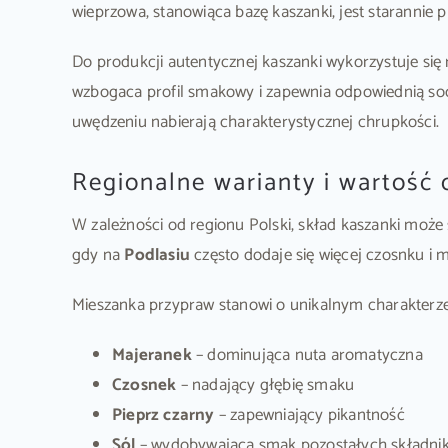
wieprzowa, stanowiąca bazę kaszanki, jest starannie 
Do produkcji autentycznej kaszanki wykorzystuje się
wzbogaca profil smakowy i zapewnia odpowiednią soc
uwędzeniu nabierają charakterystycznej chrupkości.
Regionalne warianty i wartość
W zależności od regionu Polski, skład kaszanki może
gdy na
Podlasiu
często dodaje się więcej czosnku i
Mieszanka przypraw stanowi o unikalnym charakterze
Majeranek
– dominująca nuta aromatyczna
Czosnek
– nadający głębię smaku
Pieprz czarny
– zapewniający pikantność
Sól
– wydobywająca smak pozostałych składni