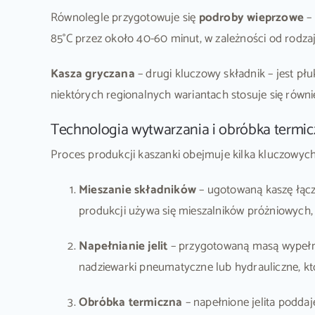
Równolegle przygotowuje się
podroby wieprzowe
– 
85°C przez około 40-60 minut, w zależności od rodza
Kasza gryczana
– drugi kluczowy składnik – jest pł
niektórych regionalnych wariantach stosuje się równ
Technologia wytwarzania i obróbka termi
Proces produkcji kaszanki obejmuje kilka kluczowyc
Mieszanie składników
– ugotowaną kaszę łączy
produkcji używa się mieszalników próżniowych, k
Napełnianie jelit
– przygotowaną masą wypełnia
nadziewarki pneumatyczne lub hydrauliczne, kt
Obróbka termiczna
– napełnione jelita podda