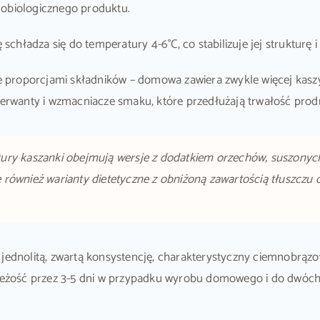
robiologicznego produktu.
schładza się do temperatury 4-6°C, co stabilizuje jej struktur
e proporcjami składników – domowa zawiera zwykle więcej kaszy
nserwanty i wzmacniacze smaku, które przedłużają trwałość pro
tury kaszanki obejmują wersje z dodatkiem orzechów, suszony
się również warianty dietetyczne z obniżoną zawartością tłuszcz
dnolitą, zwartą konsystencję, charakterystyczny ciemnobrązo
eżość przez 3-5 dni w przypadku wyrobu domowego i do dwóc