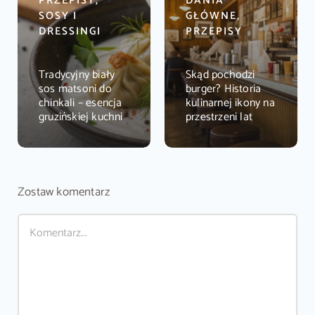
PRZEPISY,
DANIA
SOSY I
GŁÓWNE,
DRESSINGI
PRZEPISY
Tradycyjny biały
Skąd pochodzi
sos matsoni do
burger? Historia
chinkali – esencja
kulinarnej ikony na
gruzińskiej kuchni
przestrzeni lat
Zostaw komentarz
Comment