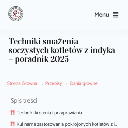
Skip
to
Menu
content
Przepisy
Techniki smażenia
soczystych kotletów z indyka
Kulinarne triki i porady
– poradnik 2025
Wyposażenie
Strona Główna
Przepisy
Dania główne
Search
for:
Spis treści:
Sklep PrimeCook
Techniki krojenia i przyprawiania
Kulinarne zastosowania pokrojonych kotletów z indyka