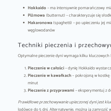
Hokkaido
– ma intensywnie pomarańczowy miąż
Piżmowa
(butternut) – charakteryzuje się sł
Makaronowa
(spaghetti) – po upieczeniu jej 
węglowodanów
Techniki pieczenia i przechow
Optymalne pieczenie dyni wymaga kilku kluczowych 
Pieczenie w całości
– dynię Hokkaido wystarcz
Pieczenie w kawałkach
– pokrojoną w kostkę d
minut
Pieczenie z przyprawami
– eksperymentuj z d
Prawidłowe przechowywanie upieczonej dyni jest klu
lodówce do 5 dni. Alternatywnie, można ją zamrozić 