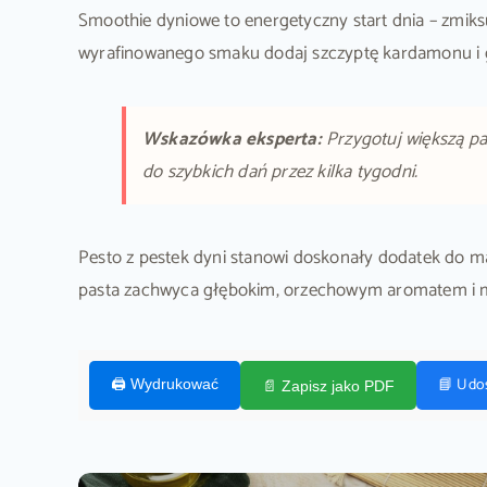
Smoothie dyniowe to energetyczny start dnia – zmi
wyrafinowanego smaku dodaj szczyptę kardamonu i g
Wskazówka eksperta:
Przygotuj większą pa
do szybkich dań przez kilka tygodni.
Pesto z pestek dyni stanowi doskonały dodatek do ma
pasta zachwyca głębokim, orzechowym aromatem i 
📘 Udo
🖨️ Wydrukować
📄 Zapisz jako PDF