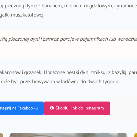
ksuj pieczoną dynię z bananem, mlekiem migdałowym, cynamonem
ałki muszkatołowej.
rtię pieczonej dyni i zamroź porcje w pojemnikach lub woreczka
karonów i grzanek. Uprażone pestki dyni zmiksuj z bazylią, par
może być przechowywana w lodówce do dwóch tygodni.
stępnij na Facebooku
📷 Skopiuj link do Instagram