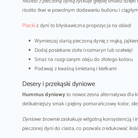
Risotto z pieczoną dynią
zyskuje głębię smaku dzięki k
risotto tkwi w powolnym dodawaniu bulionu i ciągłym
Placki
z dyni to błyskawiczna propozycja na obiad:
Wymieszaj startą pieczoną dynię z mąką, jajkie
Dodaj posiekane zioła (rozmaryn lub szałwię)
Smaż na rozgrzanym oleju do złotego koloru
Podawaj z kwaśną śmietaną i kiełkami
Desery i przekąski dyniowe
Hummus dyniowy
to nowoczesna alternatywa dla kla
delikatniejszy smak i piękny pomarańczowy kolor, id
Dyniowe brownie
zaskakuje wilgotną konsystencją i i
pieczonej dyni do ciasta, co pozwala zredukować iloś