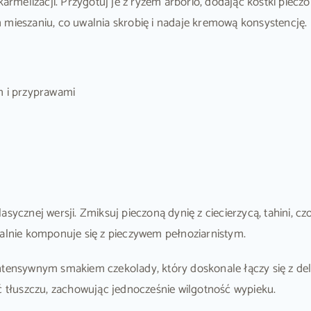
armelizacji. Przygotuj je z ryżem arborio, dodając kostki piecz
 mieszaniu, co uwalnia skrobię i nadaje kremową konsystencję.
m i przyprawami
sycznej wersji. Zmiksuj pieczoną dynię z ciecierzycą, tahini, cz
ealnie komponuje się z pieczywem pełnoziarnistym.
ntensywnym smakiem czekolady, który doskonale łączy się z deli
ć tłuszczu, zachowując jednocześnie wilgotność wypieku.