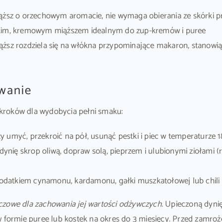
sz o orzechowym aromacie, nie wymaga obierania ze skórki prz
odkim, kremowym miąższem idealnym do zup-kremów i puree
miąższ rozdziela się na włókna przypominające makaron, stanowi
ywanie
kroków dla wydobycia pełni smaku:
y umyć, przekroić na pół, usunąć pestki i piec w temperaturze 
ynię skrop oliwą, dopraw solą, pieprzem i ulubionymi ziołami (
odatkiem cynamonu, kardamonu, gałki muszkatołowej lub chili 
czowe dla zachowania jej wartości odżywczych.
Upieczoną dyni
w formie puree lub kostek na okres do 3 miesięcy. Przed zamro