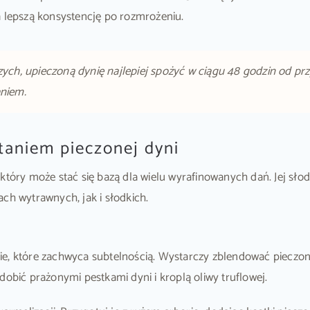
a lepszą konsystencję po rozmrożeniu.
, upieczoną dynię najlepiej spożyć w ciągu 48 godzin od przyg
aniem.
taniem pieczonej dyni
 który może stać się bazą dla wielu wyrafinowanych dań. Jej sł
ch wytrawnych, jak i słodkich.
ie, które zachwyca subtelnością. Wystarczy zblendować pieczo
dobić prażonymi pestkami dyni i kroplą oliwy truflowej.