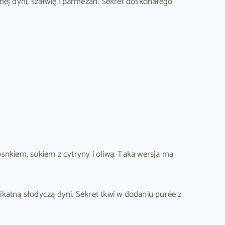
onej dyni, szałwię i parmezan. Sekret doskonałego
osnkiem, sokiem z cytryny i oliwą. Taka wersja ma
katną słodyczą dyni. Sekret tkwi w dodaniu purée z