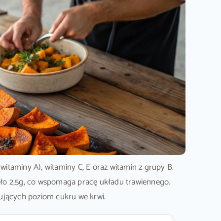
witaminy A), witaminy C, E oraz witamin z grupy B.
koło 2,5g, co wspomaga pracę układu trawiennego.
lujących poziom cukru we krwi.