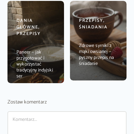
DANIA
PRZEPISY,
GŁÓWNE,
ŚNIADANIA
PRZEPISY
Zdrowe syrniki z
mąki owsianej –
Paneer – jak
pyszny przepis na
przygotować i
śniadanie
wykorzystać
tradycyjny indyjski
ser
Zostaw komentarz
Comment