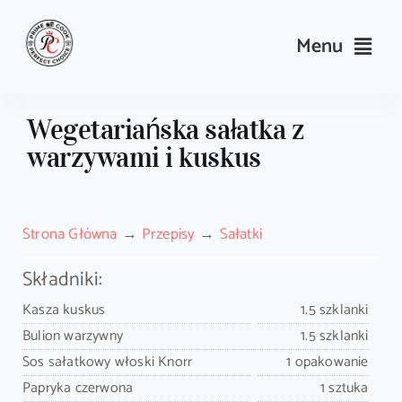
Skip
to
Menu
content
Przepisy
Wegetariańska sałatka z
warzywami i kuskus
Kulinarne triki i porady
Wyposażenie
Strona Główna
Przepisy
Sałatki
Search
Składniki:
for:
Kasza kuskus
1.5 szklanki
Bulion warzywny
1.5 szklanki
Sklep PrimeCook
Sos sałatkowy włoski Knorr
1 opakowanie
Papryka czerwona
1 sztuka