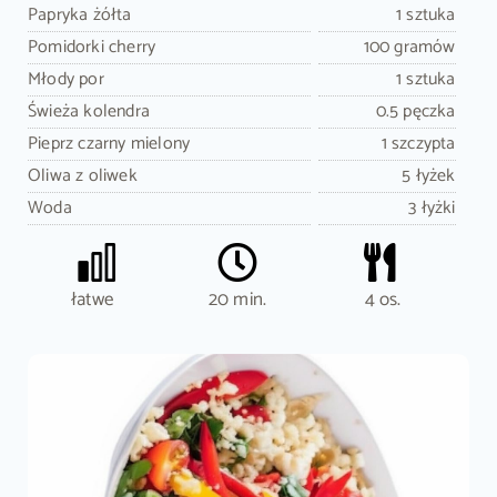
Papryka żółta
1 sztuka
Pomidorki cherry
100 gramów
Młody por
1 sztuka
Świeża kolendra
0.5 pęczka
Pieprz czarny mielony
1 szczypta
Oliwa z oliwek
5 łyżek
Woda
3 łyżki
łatwe
20 min.
4 os.