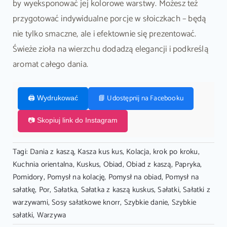
by wyeksponować jej kolorowe warstwy. Możesz też
przygotować indywidualne porcje w słoiczkach – będą
nie tylko smaczne, ale i efektownie się prezentować.
Świeże zioła na wierzchu dodadzą elegancji i podkreślą
aromat całego dania.
📘 Udostępnij na Facebooku
🖨️ Wydrukować
📷 Skopiuj link do Instagram
Tagi:
Dania z kaszą
,
Kasza kus kus
,
Kolacja
,
krok po kroku
,
Kuchnia orientalna
,
Kuskus
,
Obiad
,
Obiad z kaszą
,
Papryka
,
Pomidory
,
Pomysł na kolację
,
Pomysł na obiad
,
Pomysł na
sałatkę
,
Por
,
Sałatka
,
Sałatka z kaszą kuskus
,
Sałatki
,
Sałatki z
warzywami
,
Sosy sałatkowe knorr
,
Szybkie danie
,
Szybkie
sałatki
,
Warzywa