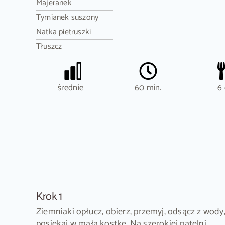
Majeranek
Tymianek suszony
Natka pietruszki
Tłuszcz
średnie
60 min.
6 
Krok 1
Ziemniaki opłucz, obierz, przemyj, odsącz z wody
posiekaj w małą kostkę. Na szerokiej patelni