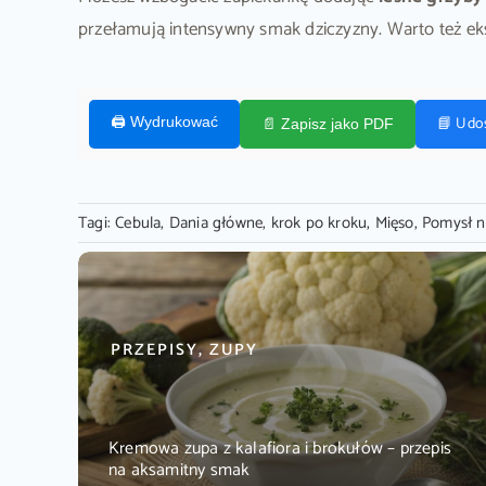
przełamują intensywny smak dziczyzny. Warto też eks
📘 Udo
🖨️ Wydrukować
📄 Zapisz jako PDF
Tagi:
Cebula
,
Dania główne
,
krok po kroku
,
Mięso
,
Pomysł n
PRZEPISY, ZUPY
Kremowa zupa z kalafiora i brokułów – przepis
na aksamitny smak