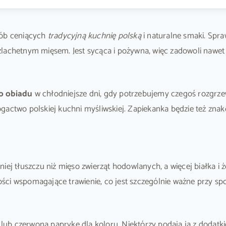
sób ceniących
tradycyjną kuchnię polską
i naturalne smaki. Spra
zlachetnym mięsem. Jest sycąca i pożywna, więc zadowoli nawe
o obiadu
w chłodniejsze dni, gdy potrzebujemy czegoś rozgrze
gactwo polskiej kuchni myśliwskiej. Zapiekanka będzie też zna
iej tłuszczu niż mięso zwierząt hodowlanych, a więcej białka i
ści wspomagające trawienie, co jest szczególnie ważne przy sp
lub czerwoną paprykę dla koloru. Niektórzy podają ją z dodatk