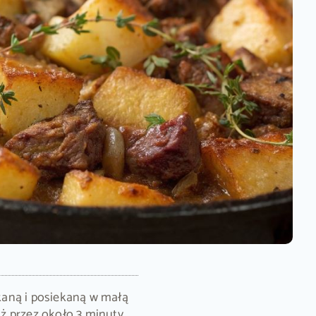
aną i posiekaną w małą
ż przez około 3 minuty