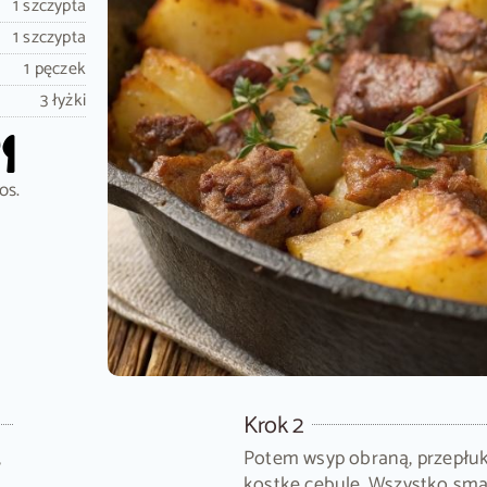
1 szczypta
1 szczypta
1 pęczek
3 łyżki
os.
Krok 2
,
Potem wsyp obraną, przepłuk
kostkę cebulę. Wszystko sma