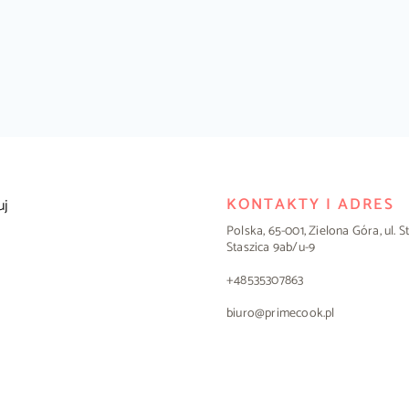
KONTAKTY I ADRES
uj
Polska, 65-001, Zielona Góra, ul. 
Staszica 9ab/u-9
+48535307863
biuro@primecook.pl