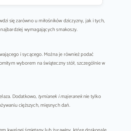
wdzi się zarówno u miłośników dziczyzny, jak i tych,
t najbardziej wymagających smakoszy.
wającego i sycącego. Można je również podać
komitym wyborem na świąteczny stół, szczególnie w
 żelaza. Dodatkowo,
tymianek i majeranek
nie tylko
ożywaniu cięższych, mięsnych dań.
iem kwaśnej śmietany lub żurawiny, które doskonale