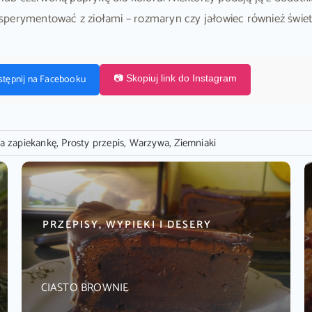
perymentować z ziołami – rozmaryn czy jałowiec również świet
stępnij na Facebooku
📷 Skopiuj link do Instagram
a zapiekankę
,
Prosty przepis
,
Warzywa
,
Ziemniaki
PRZEPISY, WYPIEKI I DESERY
CIASTO BROWNIE