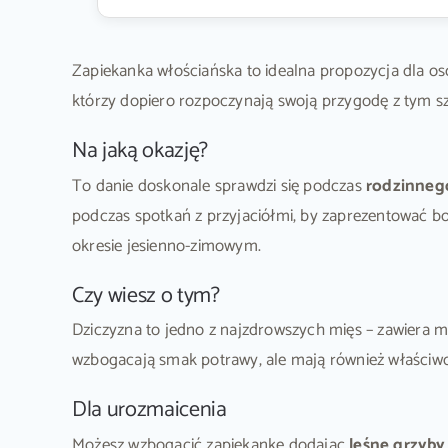
Zapiekanka włościańska to idealna propozycja dla o
którzy dopiero rozpoczynają swoją przygodę z tym s
Na jaką okazję?
To danie doskonale sprawdzi się podczas
rodzinneg
podczas spotkań z przyjaciółmi, by zaprezentować bo
okresie jesienno-zimowym.
Czy wiesz o tym?
Dziczyzna to jedno z najzdrowszych mięs – zawiera mn
wzbogacają smak potrawy, ale mają również właściwo
Dla urozmaicenia
Możesz wzbogacić zapiekankę dodając
leśne grzyby