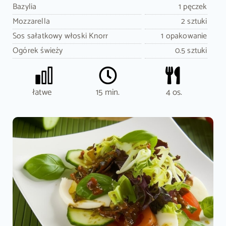
Bazylia
1 pęczek
Mozzarella
2 sztuki
Sos sałatkowy włoski Knorr
1 opakowanie
Ogórek świeży
0.5 sztuki
łatwe
15 min.
4 os.