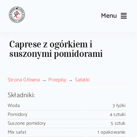
Skip
to
Menu
content
Przepisy
Caprese z ogórkiem i
suszonymi pomidorami
Kulinarne triki i porady
Wyposażenie
Strona Główna
Przepisy
Sałatki
Search
Składniki:
for:
Woda
3 łyżki
Pomidory
4 sztuki
Sklep PrimeCook
Suszone pomidory
5 sztuk
Mix sałat
1 opakowanie