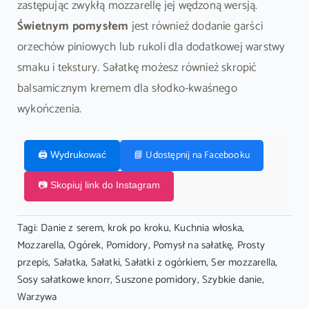
zastępując zwykłą mozzarellę jej wędzoną wersją.
Świetnym pomysłem
jest również dodanie garści
orzechów piniowych lub rukoli dla dodatkowej warstwy
smaku i tekstury. Sałatkę możesz również skropić
balsamicznym kremem dla słodko-kwaśnego
wykończenia.
📘 Udostępnij na Facebooku
🖨️ Wydrukować
📷 Skopiuj link do Instagram
Tagi:
Danie z serem
,
krok po kroku
,
Kuchnia włoska
,
Mozzarella
,
Ogórek
,
Pomidory
,
Pomysł na sałatkę
,
Prosty
przepis
,
Sałatka
,
Sałatki
,
Sałatki z ogórkiem
,
Ser mozzarella
,
Sosy sałatkowe knorr
,
Suszone pomidory
,
Szybkie danie
,
Warzywa