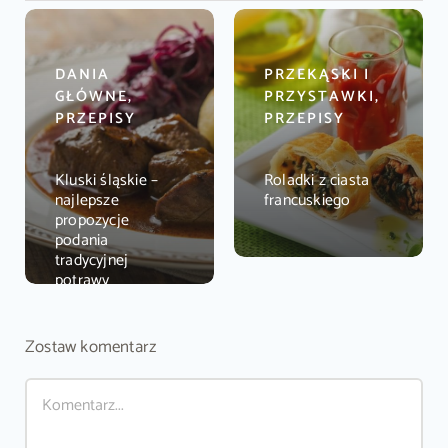
DANIA
PRZEKĄSKI I
GŁÓWNE,
PRZYSTAWKI,
PRZEPISY
PRZEPISY
Kluski śląskie –
Roladki z ciasta
najlepsze
francuskiego
propozycje
podania
tradycyjnej
potrawy
Zostaw komentarz
Comment