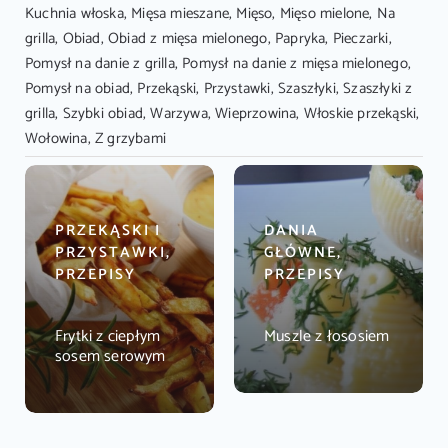
Kuchnia włoska
,
Mięsa mieszane
,
Mięso
,
Mięso mielone
,
Na
grilla
,
Obiad
,
Obiad z mięsa mielonego
,
Papryka
,
Pieczarki
,
Pomysł na danie z grilla
,
Pomysł na danie z mięsa mielonego
,
Pomysł na obiad
,
Przekąski
,
Przystawki
,
Szaszłyki
,
Szaszłyki z
grilla
,
Szybki obiad
,
Warzywa
,
Wieprzowina
,
Włoskie przekąski
,
Wołowina
,
Z grzybami
PRZEKĄSKI I
DANIA
PRZYSTAWKI,
GŁÓWNE,
PRZEPISY
PRZEPISY
Frytki z ciepłym
Muszle z łososiem
sosem serowym