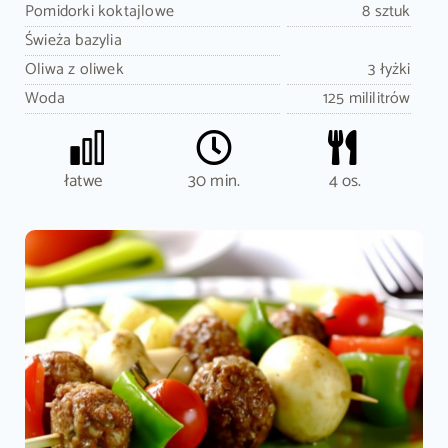
Pomidorki koktajlowe
8 sztuk
Świeża bazylia
Oliwa z oliwek
3 łyżki
Woda
125 mililitrów
łatwe
30 min.
4 os.