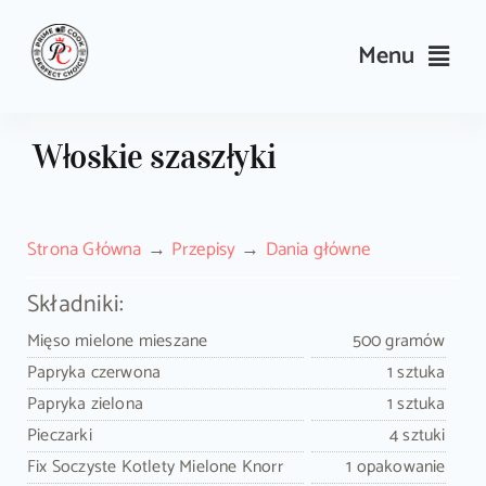
Skip
to
Menu
content
Przepisy
Włoskie szaszłyki
Kulinarne triki i porady
Strona Główna
Przepisy
Dania główne
Wyposażenie
Składniki:
Search
Mięso mielone mieszane
500 gramów
for:
Papryka czerwona
1 sztuka
Papryka zielona
1 sztuka
Sklep PrimeCook
Pieczarki
4 sztuki
Fix Soczyste Kotlety Mielone Knorr
1 opakowanie