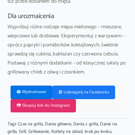
tuż przed dodaniem do mięsa.
Dla urozmaicenia
Wypróbuj różne rodzaje mięsa mielonego – mieszane,
wieprzowe lub drobiowe. Eksperymentuj z warzywami –
oprócz papryki i pomidorków koktajlowych, świetnie
sprawdzą się cukinia, bakłażan czy czerwona cebula.
Podawaj z różnymi dodatkami – od klasycznej sałaty po
grillowany chleb z oliwą i czosnkiem.
📘 Udostępnij na Facebooku
🖨️ Wydrukować
📷 Skopiuj link do Instagram
Tagi:
Czas na grilla
,
Dania główne
,
Dania z grilla
,
Danie na
grilla
,
Grill
,
Grillowanie
,
Kotlety na obiad
,
krok po kroku
,