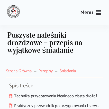
Skip
to
Menu
content
Przepisy
Puszyste naleśniki
drożdżowe – przepis na
Kulinarne triki i porady
wyjątkowe śniadanie
Wyposażenie
Strona Główna
Przepisy
Śniadania
Search
for:
Spis treści:
Sklep PrimeCook
Technika przygotowania idealnego ciasta drożdżowego
Praktyczny przewodnik po przygotowaniu i serwowaniu naleśników z suchymi drożdżami