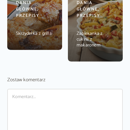
DANIA
DANIA
GŁÓWNE,
GŁÓWNE,
PRZEPISY
PRZEPISY
Skrzydełka z grilla
Zapiekanka z
cukinii z
makaronem
Zostaw komentarz
Comment