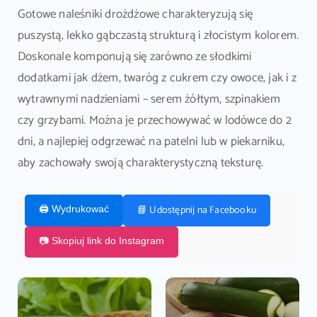
Gotowe naleśniki drożdżowe charakteryzują się
puszystą, lekko gąbczastą strukturą i złocistym kolorem.
Doskonale komponują się zarówno ze słodkimi
dodatkami jak dżem, twaróg z cukrem czy owoce, jak i z
wytrawnymi nadzieniami – serem żółtym, szpinakiem
czy grzybami. Można je przechowywać w lodówce do 2
dni, a najlepiej odgrzewać na patelni lub w piekarniku,
aby zachowały swoją charakterystyczną teksturę.
📘 Udostępnij na Facebooku
🖨️ Wydrukować
📷 Skopiuj link do Instagram