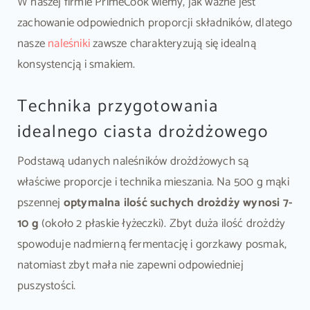
W naszej firmie PrimeCook wiemy, jak ważne jest
zachowanie odpowiednich proporcji składników, dlatego
nasze
naleśniki
zawsze charakteryzują się idealną
konsystencją i smakiem.
Technika przygotowania
idealnego ciasta drożdżowego
Podstawą udanych naleśników drożdżowych są
właściwe proporcje i technika mieszania. Na 500 g mąki
pszennej
optymalna ilość suchych drożdży wynosi 7-
10 g
(około 2 płaskie łyżeczki). Zbyt duża ilość drożdży
spowoduje nadmierną fermentację i gorzkawy posmak,
natomiast zbyt mała nie zapewni odpowiedniej
puszystości.