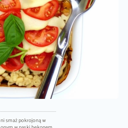
lni smaż pokrojoną w
ojonym w paski bekonem,