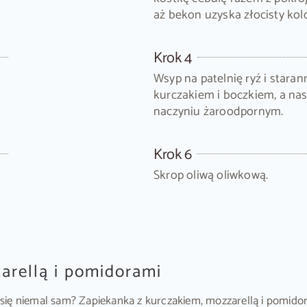
aż bekon uzyska złocisty kolo
Krok 4
Wsyp na patelnię ryż i staran
kurczakiem i boczkiem, a na
naczyniu żaroodpornym.
Krok 6
Skrop oliwą oliwkową.
arellą i pomidorami
e się niemal sam? Zapiekanka z kurczakiem, mozzarellą i pomidor