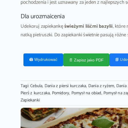
pochodzenia i jest uznawany za jeden z najlepszych s
Dla urozmaicenia
Udekoruj zapiekankę
świeżymi liśćmi bazylii
, które
natką pietruszki. Do zapiekanki świetnie pasują ró
📘 Udo
🖨️ Wydrukować
📄 Zapisz jako PDF
Tagi:
Cebula
,
Dania z piersi kurczaka
,
Dania z ryżem
,
Dania 
Pierś z kurczaka
,
Pomidory
,
Pomysł na obiad
,
Pomysł na za
Zapiekanki