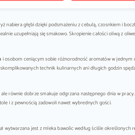
 ryż nabiera głębi dzięki podsmażeniu z cebulą, czosnkiem i boc
idealnie uzupełniają się smakowo. Skropienie całości oliwą z ol
u
i osobom ceniącym sobie różnorodność aromatów w jednym da
skomplikowanych technik kulinarnych ani długich godzin spęd
, ale równie dobrze smakuje odgrzana następnego dnia w pracy.
 stole i z pewnością zadowoli nawet wybrednych gości.
a
) wytwarzana jest z mleka bawolic według ściśle określonych 