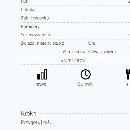
Ryż
Cebula
Ząbki czosnku
Pomidory
Ser mozzarella
Świeżo mielony pieprz
Olej
15 mililitrów
Oliwa z oliwek
20 mililitrów
łatwe
60 min.
4 
Krok 1
Przygotuj ryż.