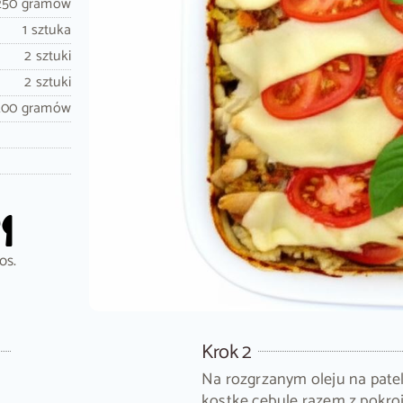
250 gramów
1 sztuka
2 sztuki
2 sztuki
200 gramów
os.
Krok 2
Na rozgrzanym oleju na pate
kostkę cebulę razem z pokr