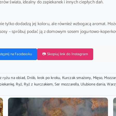
erów świata, idealny do zapiekanek i innych ciepłych dań.
 nie tylko dodadzą jej koloru, ale również wzbogacą aromat. Mo
żne sosy – spróbuj podać ją z domowym sosem jogurtowo-koperk
stępnij na Facebooku
📷 Skopiuj link do Instagram
z ryżu na obiad
,
Drób
,
krok po kroku
,
Kurczak smażony
,
Mięso
,
Mozzar
piekankę
,
Ryż
,
Ryż z kurczakiem
,
Ser mozzarella
,
Ulubione dania
,
Warz