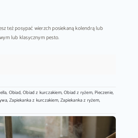
żesz też posypać wierzch posiekaną kolendrą lub
owym lub klasycznym pesto.
ella
,
Obiad
,
Obiad z kurczakiem
,
Obiad z ryżem
,
Pieczenie
,
ywa
,
Zapiekanka z kurczakiem
,
Zapiekanka z ryżem
,