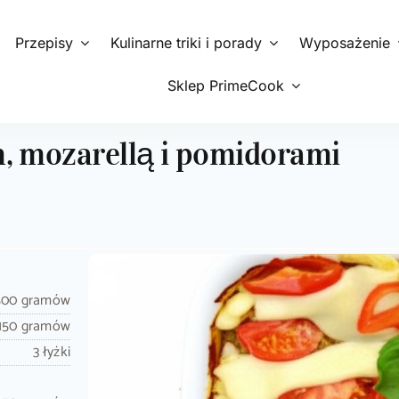
Przepisy
Kulinarne triki i porady
Wyposażenie
Sklep PrimeCook
, mozarellą i pomidorami
500 gramów
150 gramów
3 łyżki