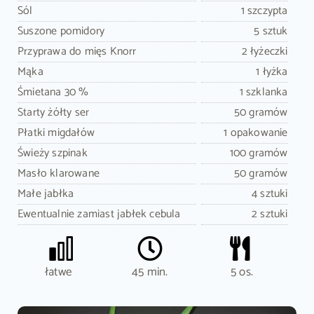
Sól
1 szczypta
Suszone pomidory
5 sztuk
Przyprawa do mięs Knorr
2 łyżeczki
Mąka
1 łyżka
Śmietana 30 %
1 szklanka
Starty żółty ser
50 gramów
Płatki migdałów
1 opakowanie
Świeży szpinak
100 gramów
Masło klarowane
50 gramów
Małe jabłka
4 sztuki
Ewentualnie zamiast jabłek cebula
2 sztuki
łatwe
45 min.
5 os.