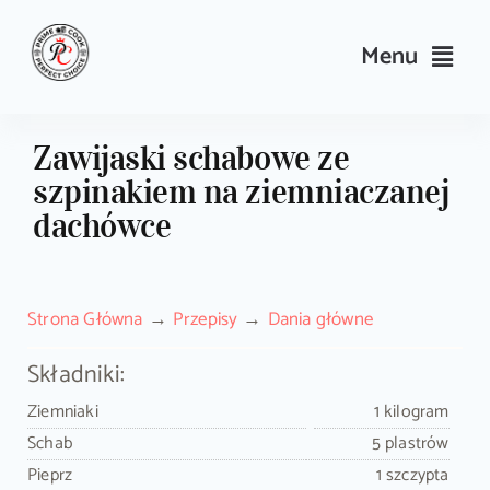
Skip
to
Menu
content
Przepisy
Zawijaski schabowe ze
szpinakiem na ziemniaczanej
Kulinarne triki i porady
dachówce
Wyposażenie
Strona Główna
Przepisy
Dania główne
Search
for:
Składniki:
Ziemniaki
1 kilogram
Sklep PrimeCook
Schab
5 plastrów
Pieprz
1 szczypta