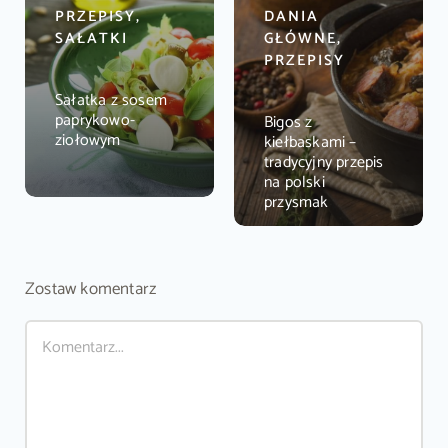
PRZEPISY,
DANIA
SAŁATKI
GŁÓWNE,
PRZEPISY
Sałatka z sosem
paprykowo-
Bigos z
ziołowym
kiełbaskami –
tradycyjny przepis
na polski
przysmak
Zostaw komentarz
Comment