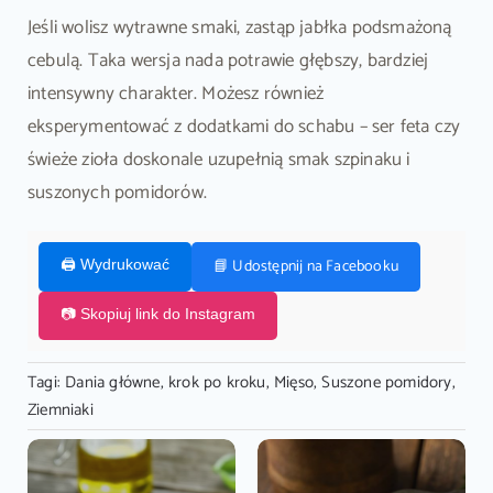
Jeśli wolisz wytrawne smaki, zastąp jabłka podsmażoną
cebulą. Taka wersja nada potrawie głębszy, bardziej
intensywny charakter. Możesz również
eksperymentować z dodatkami do schabu – ser feta czy
świeże zioła doskonale uzupełnią smak szpinaku i
suszonych pomidorów.
📘 Udostępnij na Facebooku
🖨️ Wydrukować
📷 Skopiuj link do Instagram
Tagi:
Dania główne
,
krok po kroku
,
Mięso
,
Suszone pomidory
,
Ziemniaki